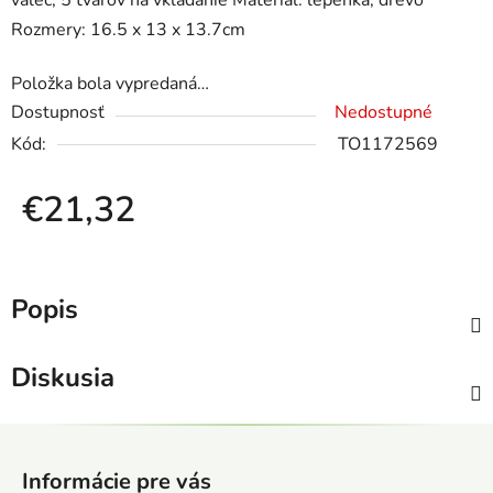
valec, 5 tvarov na vkladanie Materiál: lepenka, drevo
Rozmery: 16.5 x 13 x 13.7cm
Položka bola vypredaná…
Dostupnosť
Nedostupné
Kód:
TO1172569
€21,32
Jednotková cena:
Popis
Diskusia
Z
á
Informácie pre vás