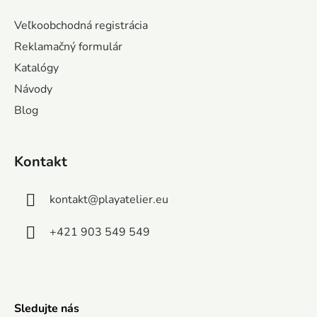
p
ä
Veľkoobchodná registrácia
t
Reklamačný formulár
i
Katalógy
e
Návody
Blog
Kontakt
kontakt
@
playatelier.eu
+421 903 549 549
Sledujte nás