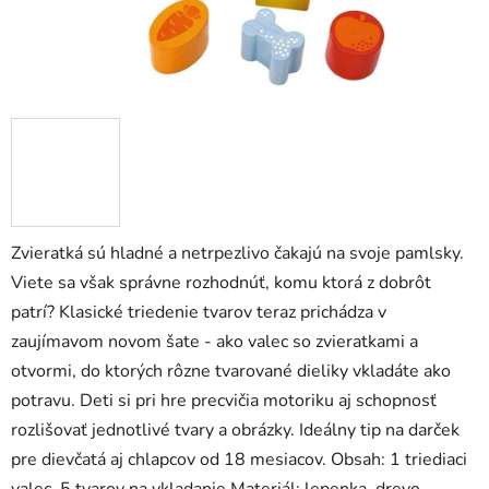
zá
obj
Poš
d
ozv
Zvieratká sú hladné a netrpezlivo čakajú na svoje pamlsky.
po
Viete sa však správne rozhodnúť, komu ktorá z dobrôt
Pošlit
patrí? Klasické triedenie tvarov teraz prichádza v
zaujímavom novom šate - ako valec so zvieratkami a
otvormi, do ktorých rôzne tvarované dieliky vkladáte ako
potravu. Deti si pri hre precvičia motoriku aj schopnosť
rozlišovať jednotlivé tvary a obrázky. Ideálny tip na darček
pre dievčatá aj chlapcov od 18 mesiacov. Obsah: 1 triediaci