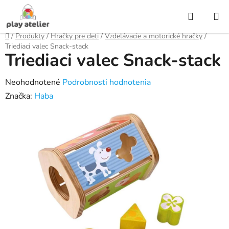
Prejsť
Hľadať
na
obsah
Domov
/
Produkty
/
Hračky pre deti
/
Vzdelávacie a motorické hračky
/
Triediaci valec Snack-stack
Triediaci valec Snack-stack
Priemerné
Neohodnotené
Podrobnosti hodnotenia
hodnotenie
Značka:
Haba
produktu
je
0,0
z
5
hviezdičiek.