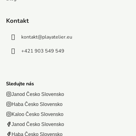
maľovánka a
Puzzle sú
obrázok s
jednoduchá
ideálne na
rozmermi
hra s
prvý stret so
683x480
Kontakt
yfarbovacími
svetom
mm....
prvkami, s...
umenia a to...
kontakt
@
playatelier.eu
+421 903 549 549
Sledujte nás
Janod Česko Slovensko
Haba Česko Slovensko
Kaloo Česko Slovensko
Janod Česko Slovensko
Haba Česko Slovensko