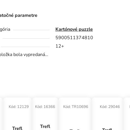
točné parametre
gória
Kartónové puzzle
5900511374810
12+
oložka bola vypredaná…
Kód:
12129
Kód:
16366
Kód:
TR10696
Kód:
29046
Trefl
Trefl