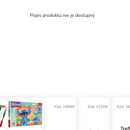
Popis produktu nie je dostupný
99
Kód:
23028
Kód:
10849
Kód:
41006
Kód:
34
Tref