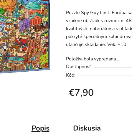
produktu
Puzzle Spy Guy Lost: Európa sa
je
vznikne obrázok s rozmermi 4
0,0
kvalitných materiálov a s ohľa
z
pokryté špeciálnym kalandrova
5
uľahčuje skladanie. Vek: +10
hviezdičiek.
Položka bola vypredaná…
Dostupnosť
Kód:
€7,90
Jednotková cena:
Popis
Diskusia