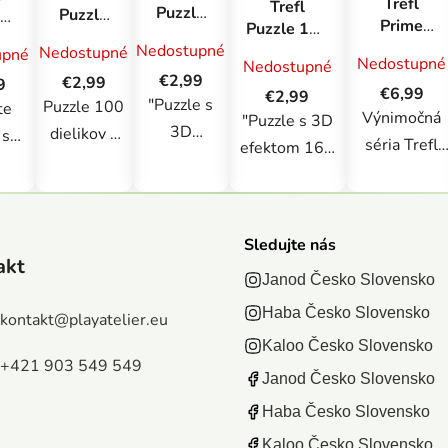
Trefl
Trefl
Puzzle
Puzzle
le
Prime
Puzzle 160
160
100
aw
puzzle
Výročné -
Nedostupné
Nedostupné
upné
Výročné
dielikov
l
Nedostupné
Nedostupné
1500 UFT
Paper Art:
- Paper
psík
€2,99
€2,99
9
- Potulky:
€6,99
Dinosaurus
€2,99
Art:
Corgi
"Puzzle s
Puzzle 100
te
Okúzľujúci
Výnimočná
"Puzzle s 3D
Džungle
3D
dielikov -
Central
 so
séria Trefl
efektom 160
Park, New
efektom
psíky Corgi
cou
Prime UFT
dielov 40.
York
160 dielov
– ideálna
e
zaujme
výročie Trefl" -
40. výročie
zábava pre
v z
všetkých
je súčasťou
Trefl" - je
deti
vky
Sledujte nás
milovníkov
výročnej série
akt
súčasťou
Objavte
ová
puzzle.
Janod Česko Slovensko
puzzle, ktoré
výročnej
magický
a!
Puzzle sú
potešia deti
Haba Česko Slovensko
kontakt
@
playatelier.eu
série
svet
ada
vyrobené s
imitáciou 3D
Kaloo Česko Slovensko
puzzle,
skladačiek s
e 4
použitím
efektu.
+421 903 549 549
ktoré
roztomilými
atné
Janod Česko Slovensko
jedinečnej
Obrázok
potešia
psíkmi
 s
Haba Česko Slovensko
technológie
inšpirovaný
deti
plemena
ou
"Unlimited
papierovým
Kaloo Česko Slovensko