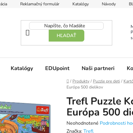
ácia
Reklamačný formulár
Katalógy
Návody
Bl
M
P
HĽADAŤ
s
Katalógy
EDUpoint
Naši partneri
Ko
Domov
/
Produkty
/
Puzzle pre deti
/
Kart
Európa 500 dielikov
Trefl Puzzle K
Európa 500 di
Priemerné
Neohodnotené
Podrobnosti ho
hodnotenie
Značka:
Trefl