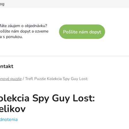
og
áte záujem o objednávku?
ošlite nám dopyt a ozveme
Pošlite nám dopyt
a s ponukou.
ntakt
ónové puzzle
/
Trefl Puzzle Kolekcia Spy Guy Lost:
olekcia Spy Guy Lost:
elikov
dnotenia