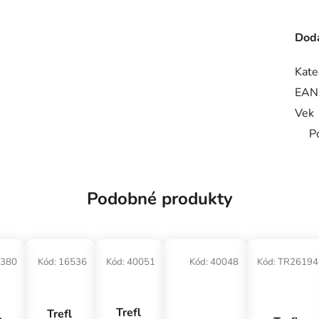
Doda
Kate
EAN
Vek
P
Podobné produkty
380
Kód:
16536
Kód:
40051
Kód:
40048
Kód:
TR26194
Trefl
Trefl
l