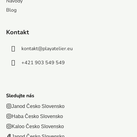
Návody
Vytvárajú
vznikne
Vysokú kvalitu,
kom budete
Blog
jedinečný,
obrázok s
žiarivé farby a...
ovať skrytý
detailný
rozmermi
rázok,...
obrázok –
270x200
Kontakt
ideálny pre
mm.
začiatočníkov
kontakt
@
playatelier.eu
aj...
+421 903 549 549
Sledujte nás
Janod Česko Slovensko
Haba Česko Slovensko
Kaloo Česko Slovensko
Janod Česko Slovensko