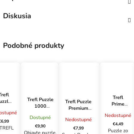
Diskusia
Podobné produkty
Trefl
Trefl
Trefl Puzzle
uzzle
Trefl Puzzle
Prime
1000
1000
Premium
puzzle
Premium
ostupné
Paríž
Plus Quality
Nedostupné
500 UFT -
Dostupné
Plus -
Nedostupné
1000 el.
€6,99
Letecký
€4,49
Polnoc v
€9,90
Secret
TREFL
€7,99
pohľad:
Puzzle zo
Paríži /
Objavte puzzle,