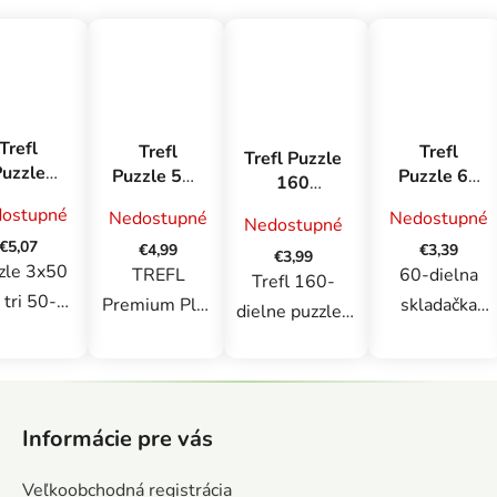
Trefl
Trefl
Trefl
Trefl Puzzle
Puzzle
Puzzle 60
Puzzle 500
160
3x50
- Byť
Kapadokia,
Snehulienka
ostupné
Nedostupné
Nedostupné
asiatko
Nedostupné
šteniatkom
Turecko
a sedem
eppa /
€5,07
€3,39
€4,99
trpaslíkov
€3,99
Sila
zle 3x50
60-dielna
TREFL
Trefl 160-
ateľstva
 tri 50-
skladačka
Premium Plus
dielne puzzle ,
ne puzzle
navrhnutá pre
Quality je
ktoré poteší
jednom
mladých
jedinečná
mladých
Z
alení !
fanúšikov
séria puzzle
fanúšikov
á
iešenie
zvierat.
vyznačujúca sa
Disney. Je
Informácie pre vás
p
zzle sa
Skladačka
vysokou
súčasťou 40.
ä
áva ešte
zobrazuje
kvalitou s FSC
Veľkoobchodná registrácia
výročnej série