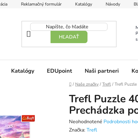
ácia
Reklamačný formulár
Katalógy
Návody
Bl
M
P
HĽADAŤ
s
Katalógy
EDUpoint
Naši partneri
Ko
Domov
/
Naše značky
/
Trefl
/
Trefl Puzzl
Trefl Puzzle 4
Prechádzka p
Priemerné
Neohodnotené
Podrobnosti ho
hodnotenie
Značka:
Trefl
produktu