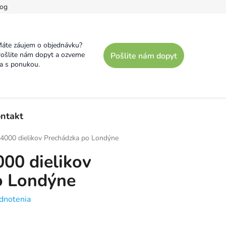
og
áte záujem o objednávku?
ošlite nám dopyt a ozveme
Pošlite nám dopyt
a s ponukou.
ntakt
e 4000 dielikov Prechádzka po Londýne
000 dielikov
o Londýne
dnotenia