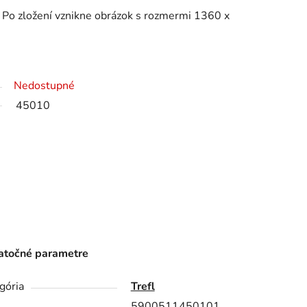
 Po zložení vznikne obrázok s rozmermi 1360 x
Nedostupné
45010
točné parametre
gória
Trefl
5900511450101