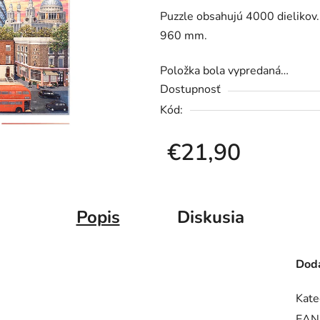
Puzzle obsahujú 4000 dielikov.
je
960 mm.
0,0
z
Položka bola vypredaná…
5
Dostupnosť
hviezdičiek.
Kód:
€21,90
Jednotková cena:
Popis
Diskusia
Doda
Kate
EAN