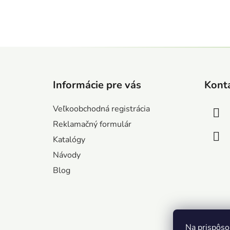
Z
á
Informácie pre vás
Kont
p
ä
Veľkoobchodná registrácia
t
Reklamačný formulár
i
Katalógy
e
Návody
Blog
Na prispôso