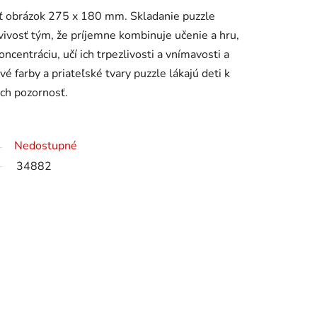
ť obrázok 275 x 180 mm. Skladanie puzzle
ivosť tým, že príjemne kombinuje učenie a hru,
koncentráciu, učí ich trpezlivosti a vnímavosti a
é farby a priateľské tvary puzzle lákajú deti k
ich pozornosť.
Nedostupné
34882