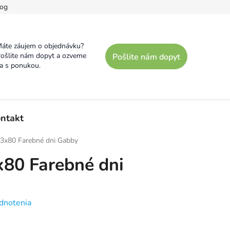
og
áte záujem o objednávku?
ošlite nám dopyt a ozveme
Pošlite nám dopyt
a s ponukou.
ntakt
e 3x80 Farebné dni Gabby
3x80 Farebné dni
dnotenia