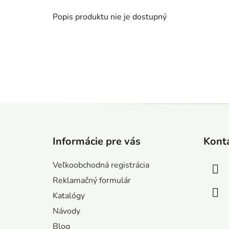
Popis produktu nie je dostupný
Z
á
Informácie pre vás
Kont
p
ä
Veľkoobchodná registrácia
t
Reklamačný formulár
i
Katalógy
e
Návody
Blog