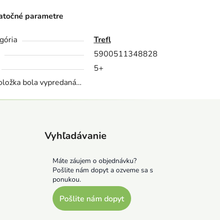
točné parametre
gória
Trefl
5900511348828
5+
oložka bola vypredaná…
Vyhľadávanie
Máte záujem o objednávku?
Pošlite nám dopyt a ozveme sa s
ponukou.
Pošlite nám dopyt