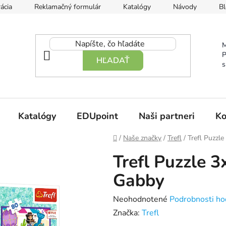
ácia
Reklamačný formulár
Katalógy
Návody
Bl
M
P
HĽADAŤ
s
Katalógy
EDUpoint
Naši partneri
Ko
Domov
/
Naše značky
/
Trefl
/
Trefl Puzzl
Trefl Puzzle 
Gabby
Priemerné
Neohodnotené
Podrobnosti ho
hodnotenie
Značka:
Trefl
produktu