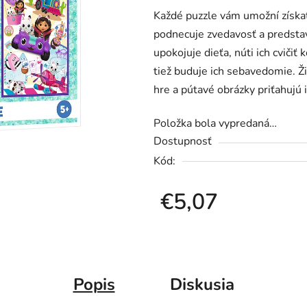
Každé puzzle vám umožní získa
je
podnecuje zvedavosť a predstav
0,0
upokojuje dieťa, núti ich cvičiť 
z
tiež buduje ich sebavedomie. Živ
5
hre a pútavé obrázky priťahujú 
hviezdičiek.
Položka bola vypredaná…
Dostupnosť
Kód:
€5,07
Jednotková cena:
Popis
Diskusia