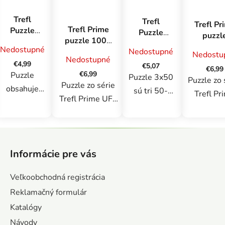
Trefl
Trefl
Trefl Pr
Trefl Prime
Puzzle
Puzzle
puzzl
puzzle 1000
100
3x50
1000 UF
Nedostupné
UFT -
Nedostupné
Zoznámte
Nedostu
Prasiatko
Romanti
Nedostupné
Potulky:
sa so
€4,99
Peppa /
€5,07
zápa
€6,99
Jeseň v
Šmolkami
€6,99
Puzzle
Sila
Puzzle 3x50
slnka
Puzzle zo 
Amsterdame,
Puzzle zo série
priateľstva
obsahuje
Koloseu
sú tri 50-
Trefl Pr
Holandsko
Trefl Prime UFT
Ríme
100 dielikov.
dielne puzzle
UFT
pozostávajúce z
Talians
Poskladaním
v jednom
pozostáva
1000 dielikov sú
puzzle
Z
balení !
z 100
venované
vznikne
á
Riešenie
dielikov
Informácie pre vás
skutočným
obrázok s
p
puzzle sa
venova
milovníkom
rozmermi
ä
stáva ešte
skutoč
Veľkoobchodná registrácia
puzzle. Puzzle
t
410 x 275
zaujímavejším
milovní
Reklamačný formulár
ukazujú malebnú
i
mm.
a umožňuje
puzzle
Katalógy
jeseň v
e
zapojiť sa viac
Puzzle uk
Amsterdame. Po
Návody