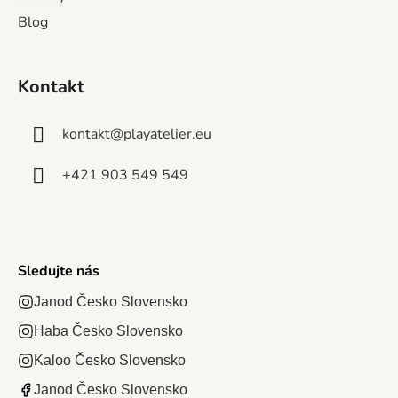
detí. Sila
pohľad 
položení vznikne
Blog
priateľstva je
Collose
obraz s...
puzzle s
Rím, Talia
postavičkami
Po zlože
Kontakt
z...
vznikne.
kontakt
@
playatelier.eu
+421 903 549 549
Sledujte nás
Janod Česko Slovensko
Haba Česko Slovensko
Kaloo Česko Slovensko
Janod Česko Slovensko