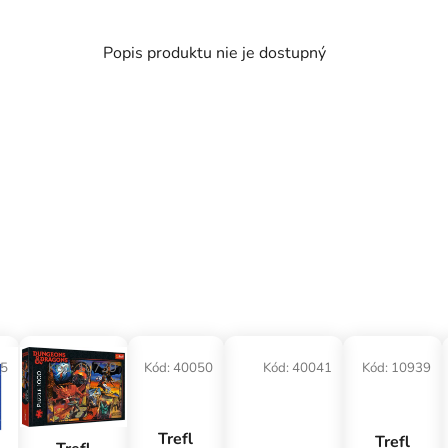
Popis produktu nie je dostupný
5
Kód:
10739
Kód:
40050
Kód:
40041
Kód:
10939
Trefl
Trefl