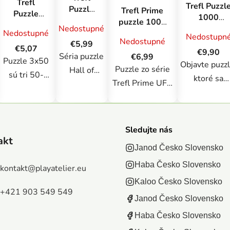
Trefl
Trefl Puzzl
Puzzle
Trefl Prime
Puzzle
1000
Premium
puzzle 1000
3x50
Premium
Nedostupné
Plus
UFT -
Nedostupné
Prasiatko
Nedostupn
Plus -
Nedostupné
Quality
€5,99
Potulky:
Peppa /
€5,07
Polnoc v
€9,90
1000
Jeseň v
Séria puzzle
€6,99
Sila
Puzzle 3x50
Barcelone /
Objavte puzzl
Hall of
Amsterdame,
Puzzle zo série
Hall of
priateľstva
Madalina
sú tri 50-
Horror:
ktoré sa
Holandsko
Trefl Prime UFT
Horror je
Tantareanu
Bezhlavý
dielne puzzle
vyznačujú
pozostávajúce z
ideálna pre
jazdec
v jednom
perfektným
1000 dielikov sú
každého, kto
balení !
prispôsobení
venované
miluje
Sledujte nás
Riešenie
vysoko
skutočným
temnú
akt
puzzle sa
kvalitným
Janod Česko Slovensko
milovníkom
atmosféru,
stáva ešte
kartónom a
Haba Česko Slovensko
puzzle. Puzzle
nádych
kontakt
@
playatelier.eu
zaujímavejším
starostlivo
ukazujú malebnú
teroru a
Kaloo Česko Slovensko
a umožňuje
vybranými
+421 903 549 549
jeseň v
štipku
zapojiť sa viac
Janod Česko Slovensko
obrázkami.
Amsterdame. Po
čierneho
detí. Sila
Haba Česko Slovensko
Balenie
položení vznikne
humoru.
priateľstva je