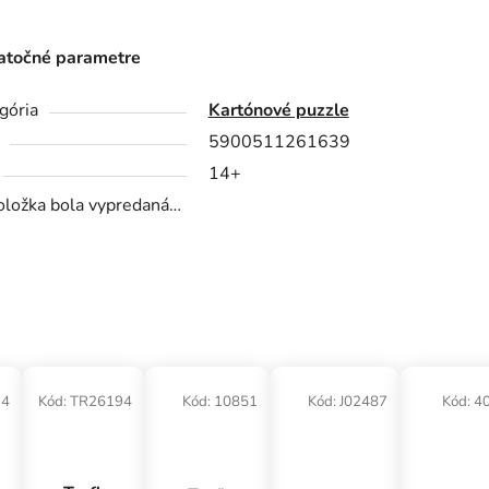
točné parametre
gória
Kartónové puzzle
5900511261639
14+
oložka bola vypredaná…
74
Kód:
TR26194
Kód:
10851
Kód:
J02487
Kód:
4