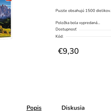
produktu
Puzzle obsahujú 1500 dieliko
je
0,0
Položka bola vypredaná…
z
Dostupnosť
5
Kód:
hviezdičiek.
€9,30
Jednotková cena:
Popis
Diskusia