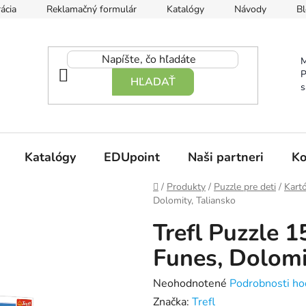
ácia
Reklamačný formulár
Katalógy
Návody
Bl
M
P
HĽADAŤ
s
Katalógy
EDUpoint
Naši partneri
Ko
Domov
/
Produkty
/
Puzzle pre deti
/
Kart
Dolomity, Taliansko
Trefl Puzzle 1
Funes, Dolomi
Priemerné
Neohodnotené
Podrobnosti ho
hodnotenie
Značka:
Trefl