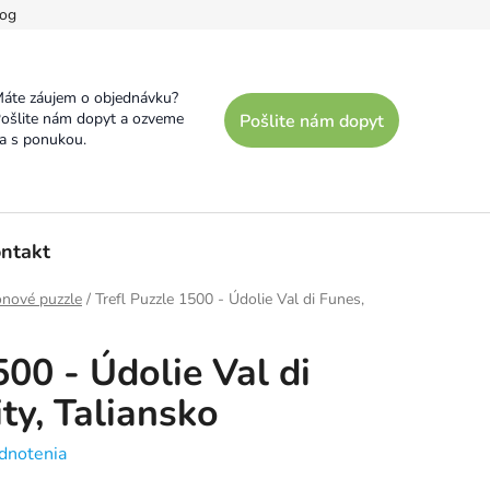
og
áte záujem o objednávku?
ošlite nám dopyt a ozveme
Pošlite nám dopyt
a s ponukou.
ntakt
ónové puzzle
/
Trefl Puzzle 1500 - Údolie Val di Funes,
500 - Údolie Val di
ty, Taliansko
dnotenia