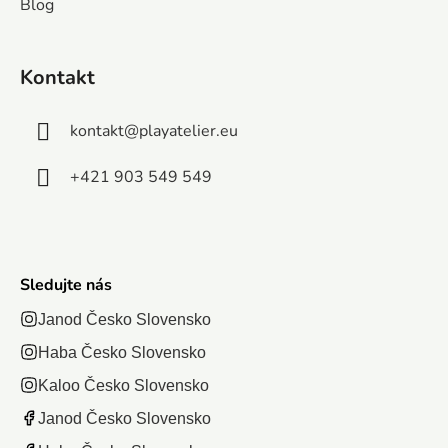
rajskú pláž
Blog
jednoduché
imitácio
osláv
Bora-Bora.
skladanie.
3D efektu
výročia
Po položení
Obrázok
našej
Kontakt
vznikne obraz
inšpirova
spoločnosti.
s...
papierov
Oslavujte...
kontakt
@
playatelier.eu
umením
+421 903 549 549
meria po..
Sledujte nás
Janod Česko Slovensko
Haba Česko Slovensko
Kaloo Česko Slovensko
Janod Česko Slovensko