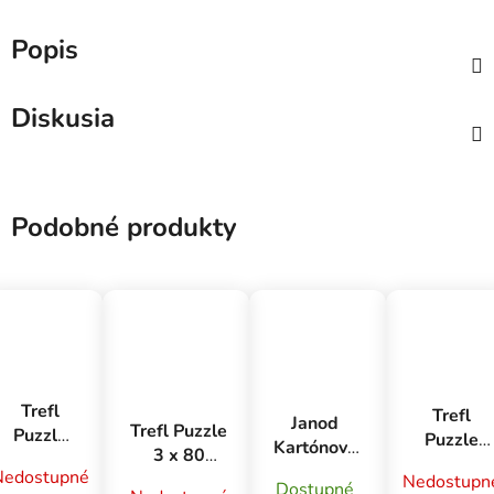
Popis
Diskusia
Podobné produkty
Trefl
Trefl
Janod
Trefl Puzzle
Puzzle
Puzzle
Kartónové
3 x 80
160
1000 -
puzzle
Nedostupné
Marvel - Dni
Nedostupn
dielikov
Pôvod
Dostupné