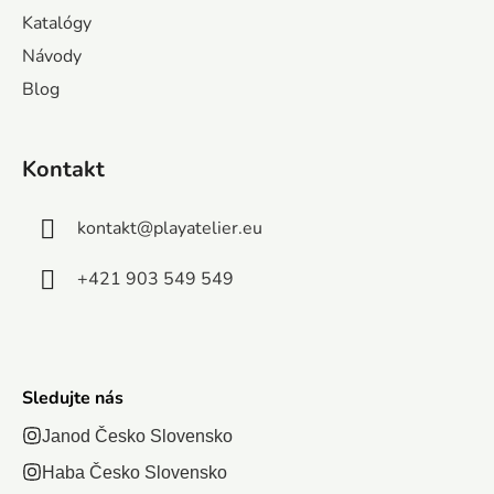
i
1000 dielikov.
úla
Katalógy
pre deti od 7
e
ako deti
Rozmer
Návody
rokov.
aj skús
zloženého
v
majstri
Blog
obrázku:
skladaní
683x480 mm
ie
malej
Kontakt
krabičke
skrýva.
kontakt
@
playatelier.eu
+421 903 549 549
Sledujte nás
Janod Česko Slovensko
Haba Česko Slovensko