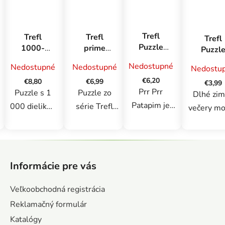
Trefl
Trefl
Trefl
Trefl
Puzzle
1000-
prime
Puzzl
200 ks
dielne
puzzle
Prasiat
Nedostupné
Nedostupné
Nedostupné
Nedostu
BrainRots,
puzzle:
1000 UFT
Peppa 
Prr Prr
Šteniatka
- Potulky:
€6,20
€8,80
€6,99
dieliko
€3,99
Patapim
Prr Prr
v
Paradise
Puzzle s 1
Puzzle zo
Dlhé zi
Benátkach
Beach,
Patapim je
000 dielikmi
série Trefl
večery m
Bora-Bora
200-dielne
Psy v
Prime UFT
skrátiť
puzzle, ktoré
Benátkach
pozostávajúce
skladan
Z
poteší
zobrazuje psy
z 1000
puzzle. V
á
mladých
pri kanáli
dielikov sú
jednoduc
Informácie pre vás
p
fanúšikov
počas západu
venované
princíp
ť
ä
BrainRots. Po
slnka. Po
skutočným
dokáže d
Veľkoobchodná registrácia
t
zostavení
zostavení
milovníkom
dlho zaba
h
Reklamačný formulár
i
vytvorí puzzle
vytvorí
puzzle. Puzzle
Kvalitn
Katalógy
e