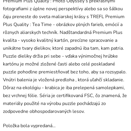
Premium Plus Quality : Photo Odyssey s prekrásnymi
fotografiami z úplne novej perspektívy alebo sa so šálkou
čaju preneste do sveta maliarskej krásy s TREFL Premium
Plus Quality : Tea Time - obrázkov plných farieb, emócií a
rôznych aliarskych techník. Nadštandardná Premium Plus
kvalita - vysoko kvalitný kartón, precízne spracovanie a
unikátne tvary dielikov, ktoré zapadnú iba tam, kam patria.
Puzzle dieliky držia pri sebe - vďaka výnimočnej hrúbke
kartónu je možné zložené časti alebo celé poskladané
puzzle pohodlne premiestňovať bez toho, aby sa rozsypalo.
Vnútri balenia je vložená predloha , ktorá uľahčí skladanie.
Dôraz na ekológiu - krabica je iba prelepená samolepkami,
bez vrchnej fólie. Séria je certifikovaná FSC, čo znamená, že
materiály použité na výrobu puzzle pochádzajú zo
zodpovedne obhospodarovaných lesov.
Položka bola vypredaná…