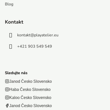
obrázkami a
výsledný
dielikom bud
Blog
rajskú pláž
moderným
obrázok
objavovať skr
Bora-Bora.
balením.
rozmery
obrázok,...
Po položení
Rozmer
Kontakt
480 x 340
vznikne obraz
zloženého...
mm.
s...
Puzzle
kontakt
@
playatelier.eu
obsahujú
+421 903 549 549
200
dielikov....
Sledujte nás
Janod Česko Slovensko
Haba Česko Slovensko
Kaloo Česko Slovensko
Janod Česko Slovensko