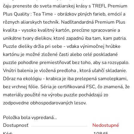
čaju preneste do sveta maliarskej krásy s TREFL Premium
Plus Quality : Tea Time - obrázkov plných farieb, emócií a
rôznych aliarskych techník. Nadštandardná Premium Plus
kvalita - vysoko kvalitný kartón, precízne spracovanie a
unikátne tvary dielikov, ktoré zapadnú iba tam, kam patria.
Puzzle dieliky držia pri sebe - vďaka výnimočnej hrúbke
kartónu je možné zložené časti alebo celé poskladané
puzzle pohodlne premiestňovať bez toho, aby sa rozsypalo.
Vnútri balenia je vložená predloha , ktorá uľahčí skladanie.
Dôraz na ekológiu - krabica je iba prelepená samolepkami,
bez vrchnej fólie. Séria je certifikovaná FSC, čo znamená, že
materiály použité na výrobu puzzle pochádzajú zo
zodpovedne obhospodarovaných lesov.
Položka bola vypredaná…
Dostupnosť
Nedostupné