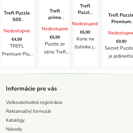
Trefl
Trefl
Puzzle
Trefl Puzzle
Trefl Puzzl
prime
200
500
Premium
Nedostupné
puzzle
Kone
Premium
Plus Qualit
Nedostupné
1000 UFT
Nedostupné
na
€6,90
Plus Tea
Nedostupn
1000 el.
- Potulky:
€6,99
čistinke
Kone na
Time:
€4,99
Secret
€9,90
Paradise
Puzzle zo
Výhľad na
TREFL
čistinke je
Puzzle:
Secret Puzzl
Beach,
série Trefl
most v
Premium Plus
Deepdive
200-
je jedinečn
Bora-Bora
Manhattone
Prime UFT
Quality je
dielna
ponuka pre
pozostávajúce
jedinečná séria
skladačka,
všetkých
Z
z 1000
puzzle
ktorá
nadšencov
á
dielikov sú
vyznačujúca sa
poteší
Informácie pre vás
puzzle, ktor
p
venované
vysokou
malých
oceňujú
ä
skutočným
kvalitou s FSC
Veľkoobchodná registrácia
milovníkov
vzrušenie 
t
milovníkom
certifikáciou,
zvierat . Po
Reklamačný formulár
prekvapenia
i
puzzle. Puzzle
starostlivo
zostavení
Katalógy
Vďaka 1 00
e
ukazujú
vybranými
má
vysokokvalit
Návody
nebeskú