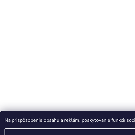
Na prispôsobenie obsahu a reklám, poskytovanie funkcií soci