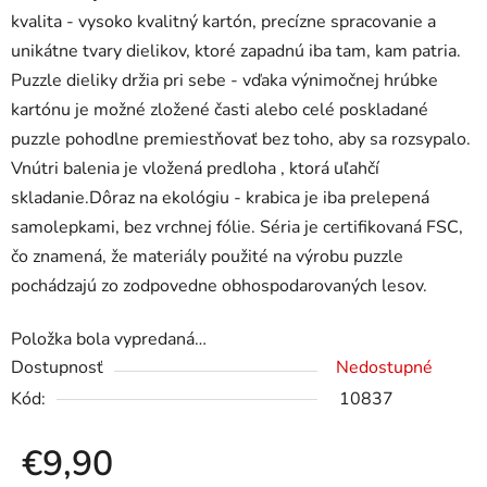
kvalita - vysoko kvalitný kartón, precízne spracovanie a
unikátne tvary dielikov, ktoré zapadnú iba tam, kam patria.
Puzzle dieliky držia pri sebe - vďaka výnimočnej hrúbke
kartónu je možné zložené časti alebo celé poskladané
puzzle pohodlne premiestňovať bez toho, aby sa rozsypalo.
Vnútri balenia je vložená predloha , ktorá uľahčí
skladanie.Dôraz na ekológiu - krabica je iba prelepená
samolepkami, bez vrchnej fólie. Séria je certifikovaná FSC,
čo znamená, že materiály použité na výrobu puzzle
pochádzajú zo zodpovedne obhospodarovaných lesov.
Položka bola vypredaná…
Dostupnosť
Nedostupné
Kód:
10837
€9,90