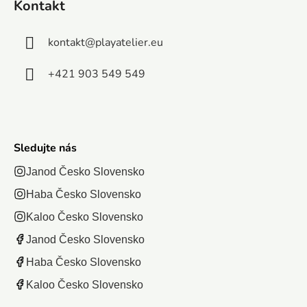
Kontakt
skrytý...
obrázkami
kvalitné
najhrubšieho
Súčasťo
kartón,...
kartónu na...
kontakt
@
playatelier.eu
balenia j
plagát,...
+421 903 549 549
Sledujte nás
Janod Česko Slovensko
Haba Česko Slovensko
Kaloo Česko Slovensko
Janod Česko Slovensko
Haba Česko Slovensko
Kaloo Česko Slovensko