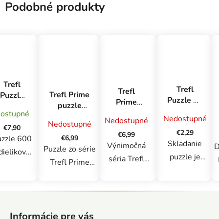
Podobné produkty
Trefl
Trefl
Trefl
Trefl Prime
Puzzle
Puzzle 20
Prime
puzzle
600
miniMAXI
puzzle
ostupné
1000 UFT -
Výročné
Nedostupné
Nedostupné
Peppa
1500 UFT
Nedostupné
Romantický
- Bambi
€7,90
Pig, 4
€2,29
- Potulky:
€6,99
západ
€6,99
uzzle 600
druhy
Skladanie
Okúzľujúci
Výnimočná
D
slnka:
Puzzle zo série
dielikov
Central
puzzle je
séria Trefl
Koloseum v
Trefl Prime
. výročia
Park, New
Ríme,
obľúbená
Prime UFT
UFT
York
 súčasťou
Taliansko
zábava.
zaujme
pozostávajúce
série
Z
Puzzle je hra
všetkých
z 1000
danej pri
á
obľúbená
milovníkov
k
dielikov sú
Informácie pre vás
íležitosti