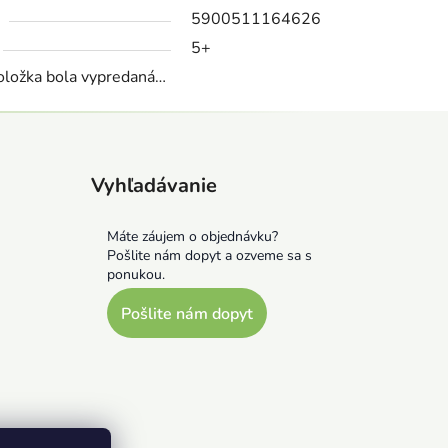
5900511164626
5+
oložka bola vypredaná…
Vyhľadávanie
Máte záujem o objednávku?
Pošlite nám dopyt a ozveme sa s
ponukou.
Pošlite nám dopyt