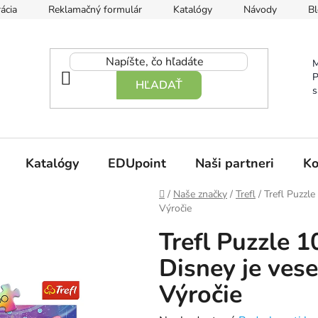
ácia
Reklamačný formulár
Katalógy
Návody
Bl
M
P
HĽADAŤ
s
Katalógy
EDUpoint
Naši partneri
Ko
Domov
/
Naše značky
/
Trefl
/
Trefl Puzzle
Výročie
Trefl Puzzle 1
Disney je vese
Výročie