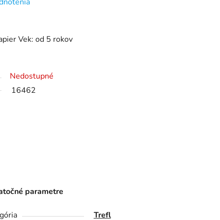
dnotenia
apier Vek: od 5 rokov
Nedostupné
16462
točné parametre
gória
Trefl