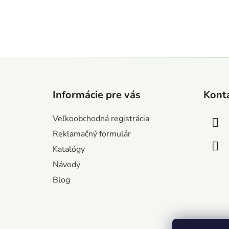
Z
á
Informácie pre vás
Kont
p
ä
Veľkoobchodná registrácia
t
Reklamačný formulár
i
Katalógy
e
Návody
Blog