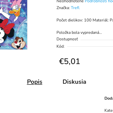
Priemerné
Neohodnotené
Podrobnosti ho
hodnotenie
Značka:
Trefl
produktu
Počet dielikov: 100 Materiál: P
je
0,0
Položka bola vypredaná…
z
Dostupnosť
5
Kód:
hviezdičiek.
€5,01
Jednotková cena:
Popis
Diskusia
Doda
Kate