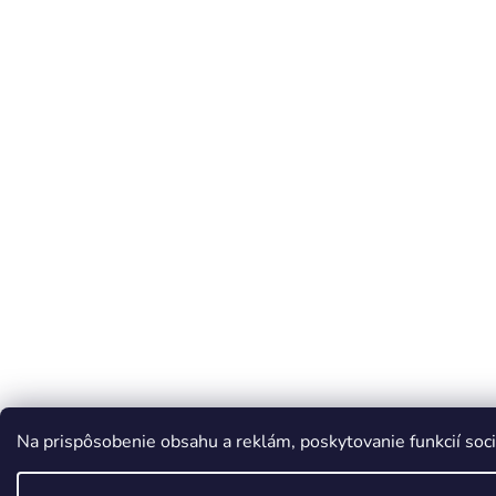
Na prispôsobenie obsahu a reklám, poskytovanie funkcií soci