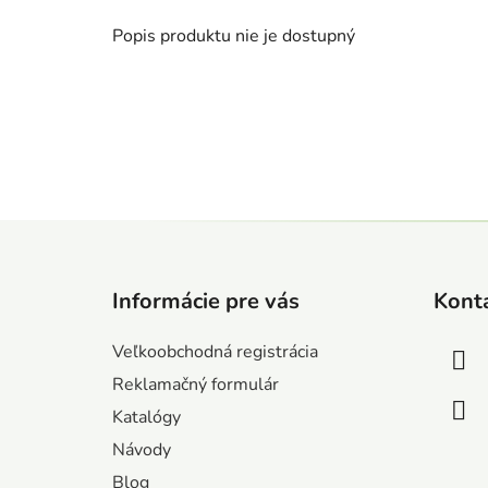
Popis produktu nie je dostupný
Z
á
Informácie pre vás
Kont
p
ä
Veľkoobchodná registrácia
t
Reklamačný formulár
i
Katalógy
e
Návody
Blog