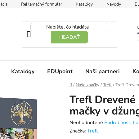
ácia
Reklamačný formulár
Katalógy
Návody
Bl
M
P
HĽADAŤ
s
Katalógy
EDUpoint
Naši partneri
Ko
Domov
/
Naše značky
/
Trefl
/
Trefl Dreve
Trefl Drevené
mačky v džung
Priemerné
Neohodnotené
Podrobnosti ho
hodnotenie
Značka:
Trefl
produktu