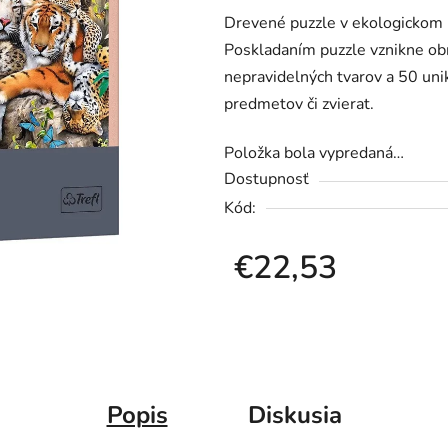
Drevené puzzle v ekologickom 
je
Poskladaním puzzle vznikne obr
0,0
nepravidelných tvarov a 50 uni
z
predmetov či zvierat.
5
hviezdičiek.
Položka bola vypredaná…
Dostupnosť
Kód:
€22,53
Jednotková cena:
Popis
Diskusia