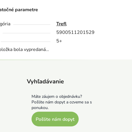
točné parametre
gória
Trefl
5900511201529
5+
oložka bola vypredaná…
Vyhľadávanie
Máte záujem o objednávku?
Pošlite nám dopyt a ozveme sa s
ponukou.
Pošlite nám dopyt