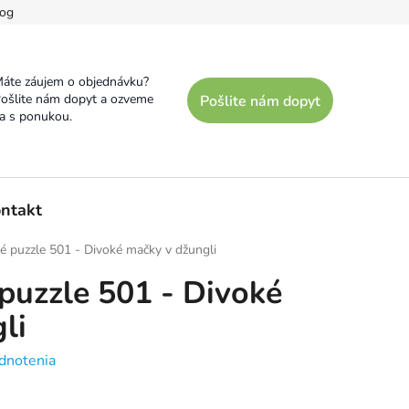
og
áte záujem o objednávku?
ošlite nám dopyt a ozveme
Pošlite nám dopyt
a s ponukou.
ntakt
né puzzle 501 - Divoké mačky v džungli
 puzzle 501 - Divoké
li
dnotenia