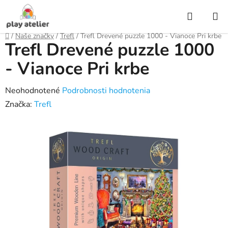
Prejsť
Hľadať
na
obsah
Domov
/
Naše značky
/
Trefl
/
Trefl Drevené puzzle 1000 - Vianoce Pri krbe
Trefl Drevené puzzle 1000
- Vianoce Pri krbe
Priemerné
Neohodnotené
Podrobnosti hodnotenia
hodnotenie
Značka:
Trefl
produktu
je
0,0
z
5
hviezdičiek.