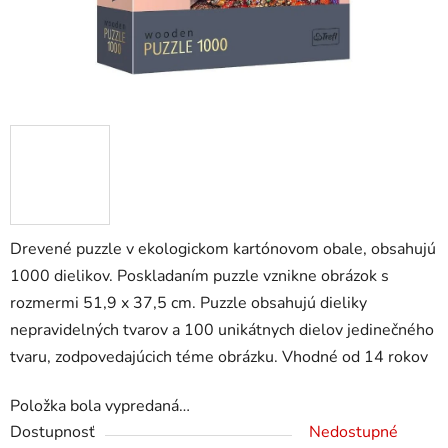
zá
obj
Poš
d
ozv
po
Drevené puzzle v ekologickom kartónovom obale, obsahujú
Pošlit
1000 dielikov. Poskladaním puzzle vznikne obrázok s
rozmermi 51,9 x 37,5 cm. Puzzle obsahujú dieliky
nepravidelných tvarov a 100 unikátnych dielov jedinečného
tvaru, zodpovedajúcich téme obrázku. Vhodné od 14 rokov
Položka bola vypredaná…
Dostupnosť
Nedostupné