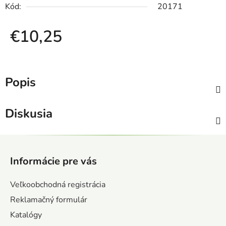
Kód:
20171
€10,25
Jednotková cena:
Popis
Diskusia
Z
á
Informácie pre vás
p
ä
Veľkoobchodná registrácia
t
Reklamačný formulár
i
Katalógy
e