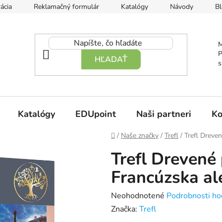
ácia
Reklamačný formulár
Katalógy
Návody
Bl
M
P
HĽADAŤ
s
Katalógy
EDUpoint
Naši partneri
Ko
Domov
/
Naše značky
/
Trefl
/
Trefl Dreven
Trefl Drevené
Francúzska al
Priemerné
Neohodnotené
Podrobnosti ho
hodnotenie
Značka:
Trefl
produktu