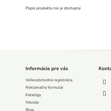
Popis produktu nie je dostupný
Z
á
Informácie pre vás
Kont
p
ä
Veľkoobchodná registrácia
t
Reklamačný formulár
i
Katalógy
e
Návody
Blog