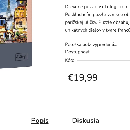
Drevené puzzle v ekologickom 
je
Poskladaním puzzle vznikne ob
0,0
parížskej uličky. Puzzle obsahu
z
unikátnych dielov v tvare fran
5
hviezdičiek.
Položka bola vypredaná…
Dostupnosť
Kód:
€19,99
Jednotková cena:
Popis
Diskusia