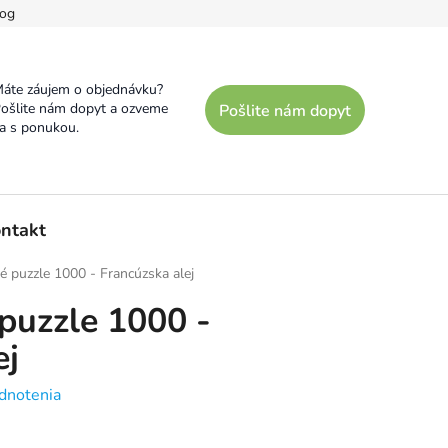
og
áte záujem o objednávku?
ošlite nám dopyt a ozveme
Pošlite nám dopyt
a s ponukou.
ntakt
é puzzle 1000 - Francúzska alej
 puzzle 1000 -
ej
dnotenia