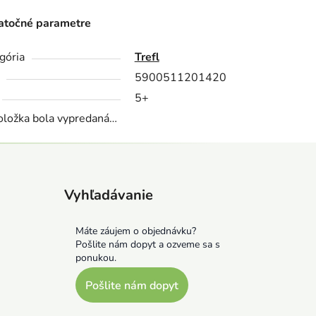
točné parametre
gória
Trefl
5900511201420
5+
oložka bola vypredaná…
Vyhľadávanie
Máte záujem o objednávku?
Pošlite nám dopyt a ozveme sa s
ponukou.
Pošlite nám dopyt