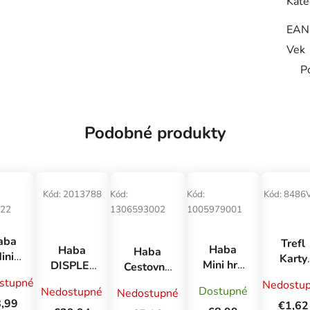
Kate
EAN
Vek
P
Podobné produkty
Kód:
2013788
Kód:
Kód:
Kód:
8486
22
1306593002
1005979001
aba
Trefl
Haba
Haba
Haba
ini
Karty
Mini hra
DISPLEJ
Cestovná
unz
Čierny
pre deti
6 ks
hra pre
stupné
Nedostu
unz
Peter 
Dostupné
Nedostupné
Nedostupné
Prima
Držiak na
deti
v
,99
Minnie
€1,62