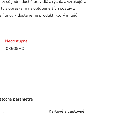
ty sú jednoduché pravidlá a rýchla a vzrušujúca
rty s obrázkami najobľúbenejších postáv z
 a filmov - dostaneme produkt, ktorý milujú
Nedostupné
08509VO
točné parametre
Kartové a cestovné