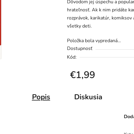
Dôvodom jej úspechu a populari
je
hrateľnosť. Ak k nim pridáte ka
0,0
rozprávok, karikatúr, komiksov
z
všetky deti.
5
hviezdičiek.
Položka bola vypredaná…
Dostupnosť
Kód:
€1,99
Jednotková cena:
Popis
Diskusia
Doda