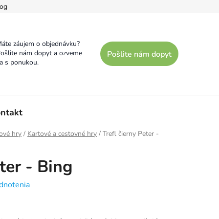
og
áte záujem o objednávku?
ošlite nám dopyt a ozveme
Pošlite nám dopyt
a s ponukou.
ntakt
ové hry
/
Kartové a cestovné hry
/
Trefl čierny Peter -
ter - Bing
dnotenia