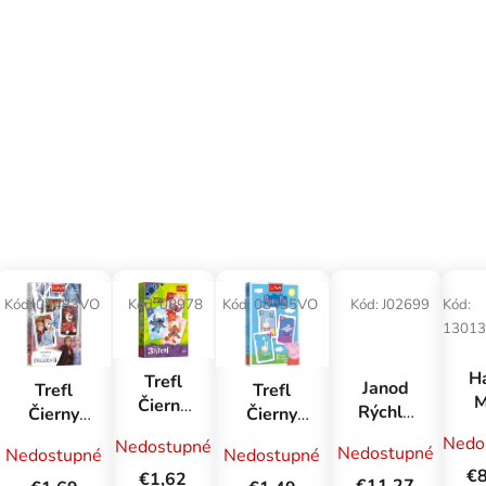
Kód:
08483VO
Kód:
08978
Kód:
08485VO
Kód:
J02699
Kód:
13013
H
Trefl
Janod
Trefl
Trefl
M
Čierny
Rýchle
Čierny
Čierny
Ma
Peter
farby
Peter
Peter
Nedo
Nedostupné
Ma
Stitch
Nedostupné
Nedostupné
Nedostupné
Frozen 2
Prasiatko
€8
€1,62
€11,27