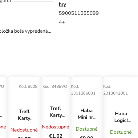
gória
hry
5900511085099
4+
oložka bola vypredaná…
VO
Kód:
8508
Kód:
8488VO
Kód:
Kód:
1301886001
2013042001
Trefl
Haba
Trefl
Haba
Karty
Mini hra
Karty
Logic!
Čierny
pre deti
Čierny
pné
Nedostupné
CASE
-
Peter -
Dostupné
Nedostupné
Logický
Peter
Dostupné
Logická
Mimoni
€1,62
labyrint