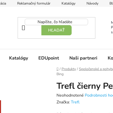
ácia
Reklamačný formulár
Katalógy
Návody
Bl
M
P
HĽADAŤ
s
Katalógy
EDUpoint
Naši partneri
Ko
Domov
/
Produkty
/
Spoločenské a pohyb
Bing
Trefl čierny Pe
Priemerné
Neohodnotené
Podrobnosti ho
hodnotenie
Značka:
Trefl
produktu