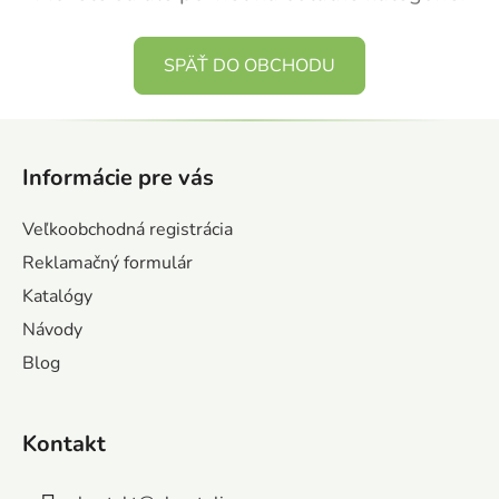
SPÄŤ DO OBCHODU
Z
zá
á
obj
Informácie pre vás
p
Poš
ä
d
Veľkoobchodná registrácia
ozv
t
Reklamačný formulár
po
i
Katalógy
e
Pošlit
Návody
Blog
Kontakt