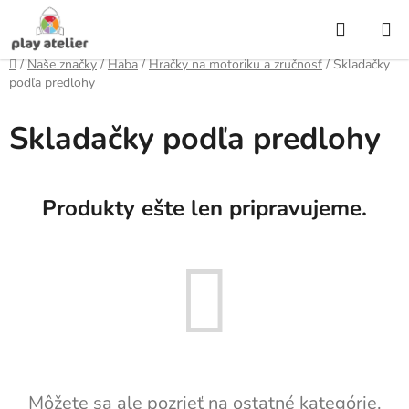
Prejsť
Hľadať
na
obsah
Domov
/
Naše značky
/
Haba
/
Hračky na motoriku a zručnosť
/
Skladačky
podľa predlohy
Skladačky podľa predlohy
Produkty ešte len pripravujeme.
Môžete sa ale pozrieť na ostatné kategórie.