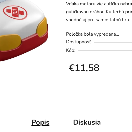
Vďaka motoru vie autíčko nabra
0,0
guličkovou dráhou Kullerbü prin
z
vhodné aj pre samostatnú hru. 
5
hviezdičiek.
Položka bola vypredaná…
Dostupnosť
Kód:
€11,58
Jednotková cena:
Popis
Diskusia