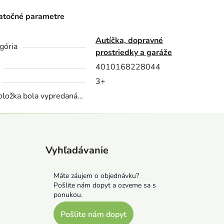
točné parametre
Autíčka, dopravné
gória
prostriedky a garáže
4010168228044
3+
oložka bola vypredaná…
Vyhľadávanie
Máte záujem o objednávku?
Pošlite nám dopyt a ozveme sa s
ponukou.
Pošlite nám dopyt