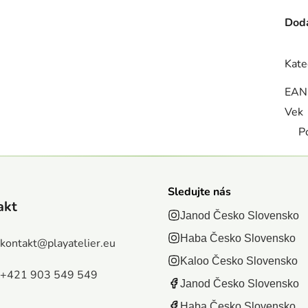
Doda
Kate
EAN
Vek
P
Sledujte nás
akt
Janod Česko Slovensko
Haba Česko Slovensko
kontakt
@
playatelier.eu
Kaloo Česko Slovensko
+421 903 549 549
Janod Česko Slovensko
Haba Česko Slovensko