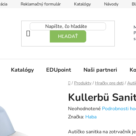
ácia
Reklamačný formulár
Katalógy
Návody
Bl
M
P
HĽADAŤ
s
Katalógy
EDUpoint
Naši partneri
Ko
Domov
/
Produkty
/
Hračky pre deti
/
Autí
Kullerbü Sani
Priemerné
Neohodnotené
Podrobnosti ho
hodnotenie
Značka:
Haba
produktu
Autíčko sanitka na zotrvačník
je