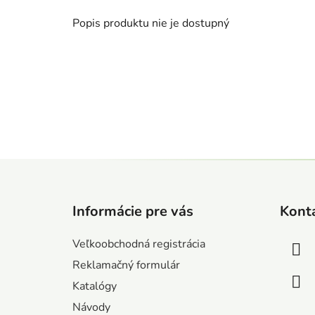
Popis produktu nie je dostupný
Z
á
Informácie pre vás
Kont
p
ä
Veľkoobchodná registrácia
t
Reklamačný formulár
i
Katalógy
e
Návody