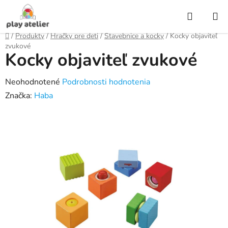
Prejsť
Hľadať
na
obsah
Domov
/
Produkty
/
Hračky pre deti
/
Stavebnice a kocky
/
Kocky objaviteľ
zvukové
Kocky objaviteľ zvukové
Priemerné
Neohodnotené
Podrobnosti hodnotenia
hodnotenie
Značka:
Haba
produktu
je
0,0
z
5
hviezdičiek.