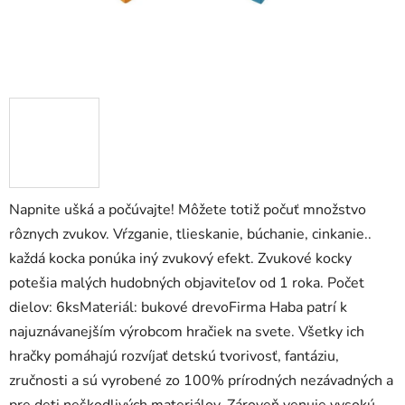
zá
obj
Poš
d
ozv
Napnite ušká a počúvajte! Môžete totiž počuť množstvo
po
rôznych zvukov. Vŕzganie, tlieskanie, búchanie, cinkanie..
Pošlit
každá kocka ponúka iný zvukový efekt. Zvukové kocky
potešia malých hudobných objaviteľov od 1 roka. Počet
dielov: 6ksMateriál: bukové drevoFirma Haba patrí k
najuznávanejším výrobcom hračiek na svete. Všetky ich
hračky pomáhajú rozvíjať detskú tvorivosť, fantáziu,
zručnosti a sú vyrobené zo 100% prírodných nezávadných a