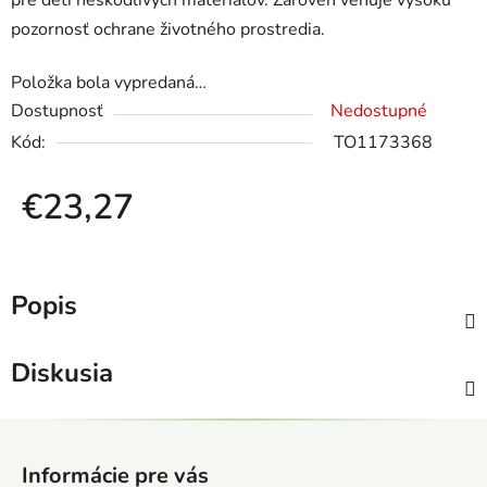
pre deti neškodlivých materiálov. Zároveň venuje vysokú
pozornosť ochrane životného prostredia.
Položka bola vypredaná…
Dostupnosť
Nedostupné
Kód:
TO1173368
€23,27
Jednotková cena:
Popis
Diskusia
Z
á
Informácie pre vás