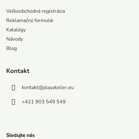
p
ä
Veľkoobchodná registrácia
t
Reklamačný formulár
i
Katalógy
e
Návody
Blog
Kontakt
kontakt
@
playatelier.eu
+421 903 549 549
Sledujte nás