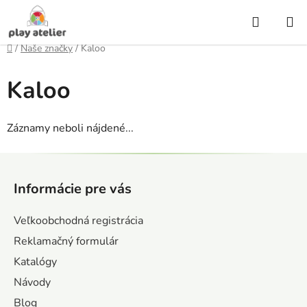
Prejsť
Hľadať
na
obsah
Domov
/
Naše značky
/
Kaloo
Kaloo
Záznamy neboli nájdené...
Z
á
Informácie pre vás
p
ä
Veľkoobchodná registrácia
t
Reklamačný formulár
i
Katalógy
e
Návody
Blog