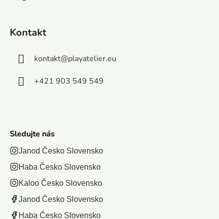
Kontakt
kontakt
@
playatelier.eu
zá
obj
+421 903 549 549
Poš
d
ozv
po
Pošlit
Sledujte nás
Janod Česko Slovensko
Haba Česko Slovensko
Kaloo Česko Slovensko
Janod Česko Slovensko
Haba Česko Slovensko