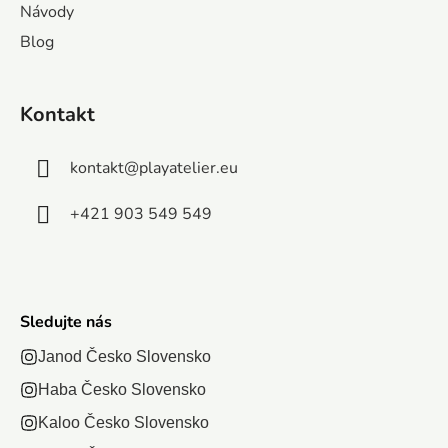
Návody
hrúbkou 4
čierneho
480 x 340
aždé puzzle
mm. Veľmi
Blog
humoru.
mm. Vysokú
vám umožní
jednoduché
Sada
kvalitu,
vytvoriť
skladanie.
obsahuje 1
žiarivé farby a
obrázok s...
Kontakt
000
bezpečnú...
dielikov,
kontakt
@
playatelier.eu
ktoré po
zostavení...
+421 903 549 549
Sledujte nás
Janod Česko Slovensko
Haba Česko Slovensko
Kaloo Česko Slovensko