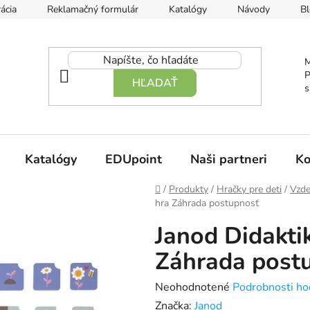
ácia
Reklamačný formulár
Katalógy
Návody
Bl
M
P
HĽADAŤ
s
Katalógy
EDUpoint
Naši partneri
Ko
Domov
/
Produkty
/
Hračky pre deti
/
Vzde
hra Záhrada postupnosť
Janod Didakti
Záhrada post
Priemerné
Neohodnotené
Podrobnosti ho
hodnotenie
Značka:
Janod