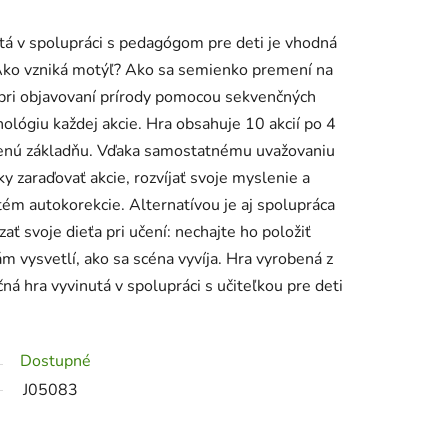
tá v spolupráci s pedagógom pre deti je vhodná
 Ako vzniká motýľ? Ako sa semienko premení na
 pri objavovaní prírody pomocou sekvenčných
nológiu každej akcie. Hra obsahuje 10 akcií po 4
drevenú základňu. Vďaka samostatnému uvažovaniu
ky zaraďovať akcie, rozvíjať svoje myslenie a
stém autokorekcie. Alternatívou je aj spolupráca
ť svoje dieťa pri učení: nechajte ho položiť
m vysvetlí, ako sa scéna vyvíja. Hra vyrobená z
á hra vyvinutá v spolupráci s učiteľkou pre deti
Dostupné
J05083