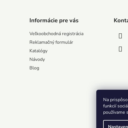
Z
á
Informácie pre vás
Kont
p
ä
Veľkoobchodná registrácia
t
Reklamačný formulár
i
Katalógy
e
Návody
Blog
Na prispôso
funkcií soci
používame s
Nastaven