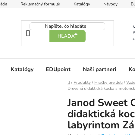
ácia
Reklamačný formulár
Katalógy
Návody
Bl
M
P
HĽADAŤ
s
Katalógy
EDUpoint
Naši partneri
Ko
Domov
/
Produkty
/
Hračky pre deti
/
Vzde
Drevená didaktická kocka s motoric
Janod Sweet 
didaktická ko
labyrintom Z