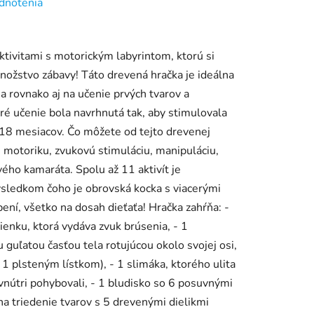
dnotenia
ktivitami s motorickým labyrintom, ktorú si
nožstvo zábavy! Táto drevená hračka je ideálna
 a rovnako aj na učenie prvých tvarov a
ré učenie bola navrhnutá tak, aby stimulovala
 18 mesiacov. Čo môžete od tejto drevenej
ú motoriku, zvukovú stimuláciu, manipuláciu,
ého kamaráta. Spolu až 11 aktivít je
ýsledkom čoho je obrovská kocka s viacerými
pení, všetko na dosah dieťaťa! Hračka zahŕňa: -
lienku, ktorá vydáva zvuk brúsenia, - 1
guľatou časťou tela rotujúcou okolo svojej osi,
 1 plsteným lístkom), - 1 slimáka, ktorého ulita
 vnútri pohybovali, - 1 bludisko so 6 posuvnými
na triedenie tvarov s 5 drevenými dielikmi