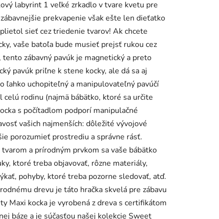
kový labyrint 1 veľké zrkadlo v tvare kvetu pre
jzábavnejšie prekvapenie však ešte len dieťatko
yplietol sieť cez triedenie tvarov! Ak chcete
ocky, vaše batoľa bude musieť prejsť rukou cez
ko, tento zábavný pavúk je magnetický a preto
ký pavúk priľne k stene kocky, ale dá sa aj
to ľahko uchopiteľný a manipulovateľný pavúčí
l celú rodinu (najmä bábätko, ktoré sa určite
 kocka s počítadlom podporí manipulačné
avosť vašich najmenších: dôležité vývojové
ie porozumieť prostrediu a správne rásť.
 tvarom a prírodným prvkom sa vaše bábätko
ky, ktoré treba objavovať, rôzne materiály,
ýkať, pohyby, ktoré treba pozorne sledovať, atď.
rodnému drevu je táto hračka skvelá pre zábavu
ty Maxi kocka je vyrobená z dreva s certifikátom
ej báze a je súčasťou našej kolekcie Sweet