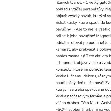
rôznych tvarov, - 1 veľký gulôč
pohľad z vtáčej perspektívy. Na
objaví: veselý pavúk, ktorý si v
získať kúsky, ktoré spadli do k
pavučiny. :) Ale to nie je všet
priľne k jeho pavučine! Magnetic
odňať a rolovať po podlahe! Je 
kamarát, aby prekvapil a pobavi
nahlas zasmeje)! Táto aktivity
schopnosti, objavovanie a zved
koncepty, ktoré im pomôžu lepš
Vďaka lúčnemu dekoru, rôznym
naučí každý deň niečo nové! Zvu
ktorých sa treba opakovane dot
Vďaka nadčasovým farbám a prí
vášho drobca. Táto Multi-Activi
FSC™, zdobená farbami na vodn