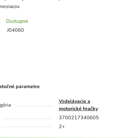
mesiacov.
Dostupné
J04060
točné parametre
Vzdelávacie a
gória
motorické hračky
3700217340605
2+