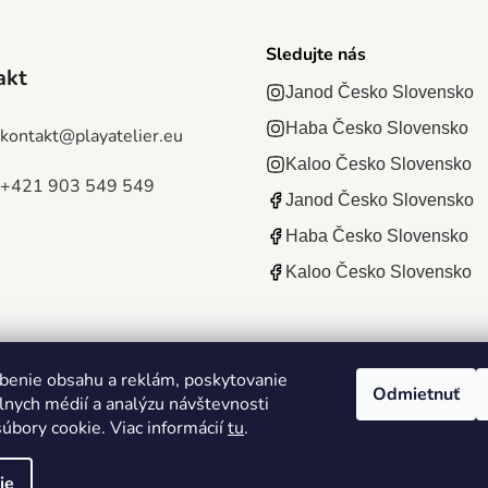
Sledujte nás
akt
Janod Česko Slovensko
Haba Česko Slovensko
kontakt
@
playatelier.eu
Kaloo Česko Slovensko
+421 903 549 549
Janod Česko Slovensko
Haba Česko Slovensko
Kaloo Česko Slovensko
benie obsahu a reklám, poskytovanie
Odmietnuť
álnych médií a analýzu návštevnosti
úbory cookie. Viac informácií
tu
.
ie