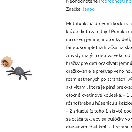
Priemerné
Neohodnotené
Podrobnosti ho
hodnotenie
Značka:
Janod
produktu
Multifunkčná drevená kocka s a
je
každé dieťa zamiluje! Ponúka m
0,0
na rozvoj jemnej motoriky detí,
z
farieb.Kompletná hračka na sko
5
zmysly malých detí vo veku od
hviezdičiek.
hračky pre deti očakávať: jemn
drážkovanie a prekvapivého nov
rozmiestnených po stranách, v
aktivitami, ktorá je plná prekva
otočné kvetinové kolieska, - 1 
rôznofarebnú húsenicu s každou 
- 2 zrkadlá (z toho 1 skryté pod
sa otáča tak, aby sa guľôčky vo
drevenými dielikmi, - 1 stranu 