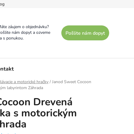
og
áte záujem o objednávku?
ošlite nám dopyt a ozveme
Pošlite nám dopyt
a s ponukou.
ntakt
lávacie a motorické hračky
/
Janod Sweet Cocoon
kým labyrintom Záhrada
Cocoon Drevená
cka s motorickým
áhrada