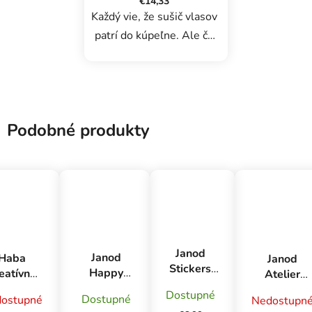
€14,33
Každý vie, že sušič vlasov
patrí do kúpeľne. Ale čo
nočník a medvedík? Dve
rôzne hry umožňujú
deťom spoznávať a
pomenovať veci
Podobné produkty
každodennej potreby,
ktoré sa doma
nachádzajú....
Janod
Janod
Haba
Janod
Stickers
Happy
eatívna
Atelier
Samolepky
Garden
sada
Kreatívna
Dostupné
Dostupné
Malé
ostupné
Nedostupn
Vyrob si
epenie
sada Výrob