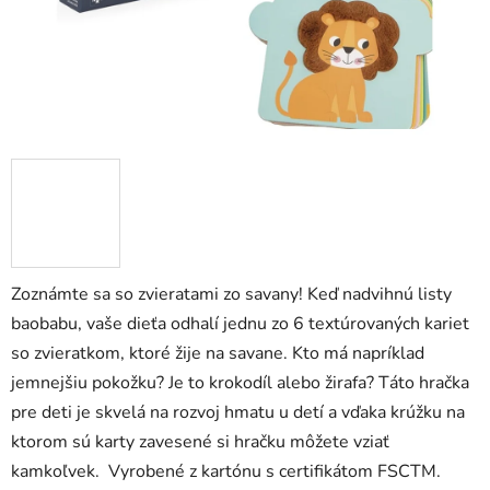
zá
obj
Poš
d
ozv
po
Zoznámte sa so zvieratami zo savany! Keď nadvihnú listy
Pošlit
baobabu, vaše dieťa odhalí jednu zo 6 textúrovaných kariet
so zvieratkom, ktoré žije na savane. Kto má napríklad
jemnejšiu pokožku? Je to krokodíl alebo žirafa? Táto hračka
pre deti je skvelá na rozvoj hmatu u detí a vďaka krúžku na
ktorom sú karty zavesené si hračku môžete vziať
kamkoľvek. Vyrobené z kartónu s certifikátom FSCTM.