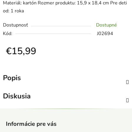
Materiál: kartón Rozmer produktu: 15,9 x 18,4 cm Pre deti
od: 1 roka
Dostupnosť
Dostupné
Kód:
J02694
€15,99
Jednotková cena:
Popis
Diskusia
Z
á
Informácie pre vás
p