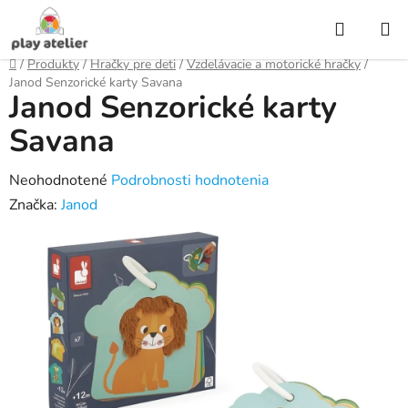
Prejsť
Hľadať
na
obsah
Domov
/
Produkty
/
Hračky pre deti
/
Vzdelávacie a motorické hračky
/
Janod Senzorické karty Savana
Janod Senzorické karty
Savana
Priemerné
Neohodnotené
Podrobnosti hodnotenia
hodnotenie
Značka:
Janod
produktu
je
0,0
z
5
hviezdičiek.