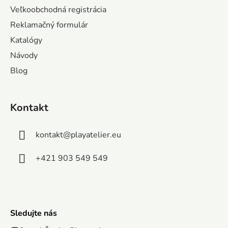
ä
Veľkoobchodná registrácia
t
Reklamačný formulár
i
Katalógy
e
Návody
Blog
Kontakt
kontakt
@
playatelier.eu
+421 903 549 549
Sledujte nás