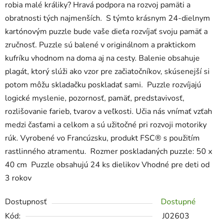
robia malé králiky? Hravá podpora na rozvoj pamäti a
obratnosti tých najmenších. S týmto krásnym 24-dielnym
kartónovým puzzle bude vaše dieťa rozvíjať svoju pamäť a
zručnosť. Puzzle sú balené v originálnom a praktickom
kufríku vhodnom na doma aj na cesty. Balenie obsahuje
plagát, ktorý slúži ako vzor pre začiatočníkov, skúsenejší si
potom môžu skladačku poskladať sami. Puzzle rozvíjajú
logické myslenie, pozornosť, pamäť, predstavivosť,
rozlišovanie farieb, tvarov a veľkosti. Učia nás vnímať vzťah
medzi časťami a celkom a sú užitočné pri rozvoji motoriky
rúk. Vyrobené vo Francúzsku, produkt FSC® s použitím
rastlinného atramentu. Rozmer poskladaných puzzle: 50 x
40 cm Puzzle obsahujú 24 ks dielikov Vhodné pre deti od
3 rokov
Dostupnosť
Dostupné
Kód:
J02603