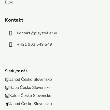
položení vznikne
moru.
vytvorí
majstri v
Blog
obraz s...
Sada
skladačka
skladaní. V
3
ahuje 1
obrázok s
malej
Kontakt
000
rozmermi
krabičke sa
in
elikov,
410 x 275
skrýva...
kontakt
@
playatelier.eu
p
oré po
mm.
avení...
+421 903 549 549
m
Sledujte nás
Janod Česko Slovensko
Haba Česko Slovensko
Kaloo Česko Slovensko
Janod Česko Slovensko