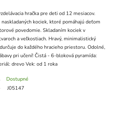
zdelávacia hračka pre deti od 12 mesiacov.
h, naskladaných kociek, ktoré pomáhajú deťom
storové povedomie. Skladaním kociek v
tvaroch a veľkostiach. Hravý, minimalistický
edurčuje do každého hracieho priestoru. Odolné,
bavy pri učení! Čistá - 6-bloková pyramída:
iál: drevo Vek: od 1 roka
Dostupné
J05147