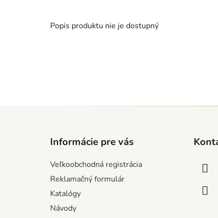
Popis produktu nie je dostupný
Z
á
Informácie pre vás
Kont
p
ä
Veľkoobchodná registrácia
t
Reklamačný formulár
i
Katalógy
e
Návody