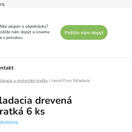
og
áte záujem o objednávku?
ošlite nám dopyt a ozveme
Pošlite nám dopyt
a s ponukou.
ntakt
lávacie a motorické hračky
/
Janod Pure Skladacia
ladacia drevená
ratká 6 ks
dnotenia