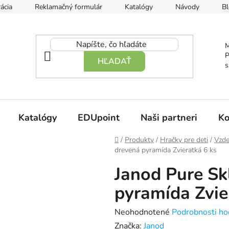
ácia
Reklamačný formulár
Katalógy
Návody
Bl
M
P
HĽADAŤ
s
Katalógy
EDUpoint
Naši partneri
Ko
Domov
/
Produkty
/
Hračky pre deti
/
Vzde
drevená pyramída Zvieratká 6 ks
Janod Pure Sk
pyramída Zvie
Priemerné
Neohodnotené
Podrobnosti ho
hodnotenie
Značka:
Janod