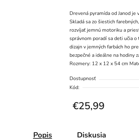
produktu
Drevená pyramída od Janod je v
je
Skladá sa zo šiestich farebnýc
0,0
rozvíjať jemnú motoriku a prie
z
správnom poradí sa deti učia o 
5
dizajn v jemných farbách ho pr
hviezdičiek.
bezpečné a ideálne na hodiny zá
Rozmery: 12 x 12 x 54 cm Mater
Dostupnosť
Kód:
€25,99
Jednotková cena:
Popis
Diskusia