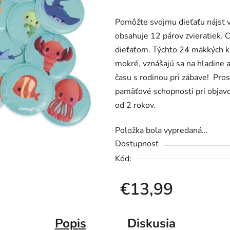
produktu
Pomôžte svojmu dieťaťu nájsť 
je
obsahuje 12 párov zvieratiek. C
0,0
dieťaťom. Týchto 24 mäkkých k
z
mokré, vznášajú sa na hladine a 
5
času s rodinou pri zábave! Pros
hviezdičiek.
pamäťové schopnosti pri objavo
od 2 rokov.
Položka bola vypredaná…
Dostupnosť
Kód:
€13,99
Jednotková cena:
Popis
Diskusia