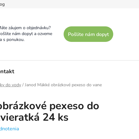
og
áte záujem o objednávku?
ošlite nám dopyt a ozveme
Pošlite nám dopyt
a s ponukou.
ntakt
ky do vody
/
Janod Mäkké obrázkové pexeso do vane
obrázkové pexeso do
vieratká 24 ks
dnotenia