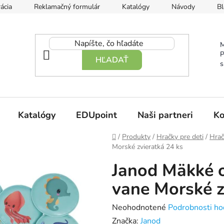
ácia
Reklamačný formulár
Katalógy
Návody
Bl
M
P
HĽADAŤ
s
Katalógy
EDUpoint
Naši partneri
Ko
Domov
/
Produkty
/
Hračky pre deti
/
Hrač
Morské zvieratká 24 ks
Janod Mäkké 
vane Morské z
Priemerné
Neohodnotené
Podrobnosti ho
hodnotenie
Značka:
Janod