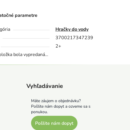
točné parametre
gória
Hračky do vody
3700217347239
2+
oložka bola vypredaná…
Vyhľadávanie
Máte záujem o objednávku?
Pošlite nám dopyt a ozveme sa s
ponukou.
Pošlite nám dopyt