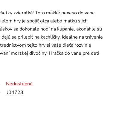
všetky zvieratká! Toto mäkké pexeso do vane
ieľom hry je spojiť otca alebo matku s ich
úskov sa dokonale hodí na kúpanie, akonáhle sú
dajú sa prilepiť na kachličky. Ideálne na trávenie
tredníctvom tejto hry si vaše dieťa rozvinie
vaní morskej divočiny. Hračka do vane pre deti
Nedostupné
J04723