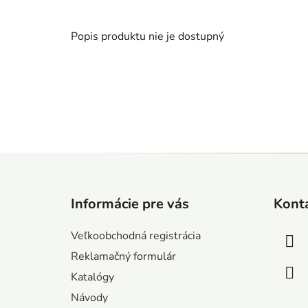
Popis produktu nie je dostupný
Z
á
Informácie pre vás
Kont
p
ä
Veľkoobchodná registrácia
t
Reklamačný formulár
i
Katalógy
e
Návody