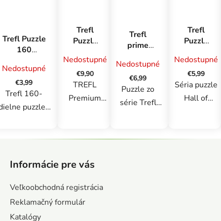
Trefl
Trefl
Trefl
Trefl Puzzle
Puzzle
Puzzle
prime
160
1000
Premium
puzzle
Nedostupné
Nedostupné
Snehulienka
Premium
Plus
Nedostupné
1000 UFT
Nedostupné
a sedem
Plus
Quality
€9,90
€5,99
- Potulky:
€6,99
trpaslíkov
€3,99
Quality
1000
TREFL
Séria puzzle
Paradise
Puzzle zo
Trefl 160-
Rick a
Hall of
Premium
Hall of
Beach,
série Trefl
Morty
Horror:
dielne puzzle ,
Bora-Bora
Plus Quality
Horror je
Prime UFT
Bezhlavý
ktoré poteší
je jedinečná
ideálna pre
jazdec
pozostávajúce
mladých
séria puzzle
každého, kto
Z
z 1000
fanúšikov
vyznačujúca
miluje
á
dielikov sú
Disney. Je
Informácie pre vás
sa vysokou
temnú
p
venované
súčasťou 40.
kvalitou s
atmosféru,
ä
skutočným
výročnej série
Veľkoobchodná registrácia
FSC
nádych
t
milovníkom
poločnosti. Po
Reklamačný formulár
certifikáciou,
teroru a
i
puzzle. Puzzle
zostavení
Katalógy
starostlivo
štipku