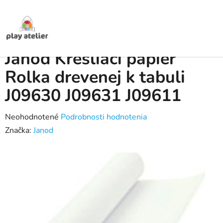
Prejsť
na
obsah
Domov
/
Produkty
/
Hračky pre deti
/
Hráme sa na ...
/
Janod Kresliaci
papier Rolka drevenej k tabuli J09630 J09631 J09611
Janod Kresliaci papier
Rolka drevenej k tabuli
J09630 J09631 J09611
Priemerné
Neohodnotené
Podrobnosti hodnotenia
hodnotenie
Značka:
Janod
produktu
je
0,0
z
5
hviezdičiek.