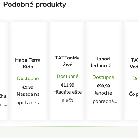
Podobné produkty
TATTonMe
Janod
Haba Terra
TA
Živé
Jednorožec
Kids
Vod
tetovačky
Drevený
Adventure
d
Dostupné
Dostupné
pre deti
Dostupné
Do
kozmetický
Opekačka
te
ie
Africké
€11,99
stolík so
€99,99
p
€9,99
zvieratá
Hľadáte ešte
stoličkou
Janod je
Je
Násada na
Čo 
ťka
niečo
popredná
opekanie z
mi
zaujímavejšie,
francúzska
nehrdzavejúcej
prin
dú
ako bežné
značka
ocele je
vlád
na
tetovanie pre
kvalitných
dokonalý
krá
Z
deti? Živé
drevených
spoločník pre
Zm
á
vo.