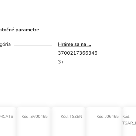
točné parametre
gória
Hráme sa na ...
3700217366346
3+
MCATS
Kód:
SV00465
Kód:
TSZEN
Kód:
J06465
Kód:
TSAR_