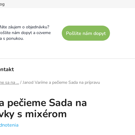
og
áte záujem o objednávku?
ošlite nám dopyt a ozveme
Pošlite nám dopyt
a s ponukou.
ntakt
e sa na ...
/
Janod Varíme a pečieme Sada na prípravu
a pečieme Sada na
evky s mixérom
dnotenia