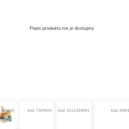
Popis produktu nie je dostupný
:
J06645
Kód:
TSFRIDA
Kód:
2012304001
Kód:
J096