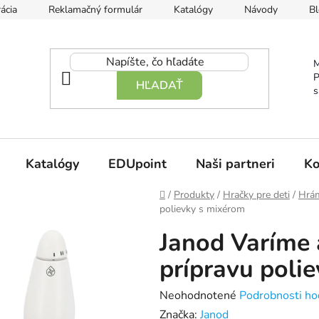
ácia
Reklamačný formulár
Katalógy
Návody
Bl
M
P
HĽADAŤ
s
Katalógy
EDUpoint
Naši partneri
Ko
Domov
/
Produkty
/
Hračky pre deti
/
Hrám
polievky s mixérom
Janod Varíme 
prípravu poli
Priemerné
Neohodnotené
Podrobnosti ho
hodnotenie
Značka:
Janod