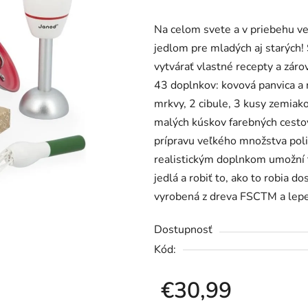
produktu
Na celom svete a v priebehu v
je
jedlom pre mladých aj starých!
0,0
vytvárať vlastné recepty a zárov
z
43 doplnkov: kovová panvica a 
5
mrkvy, 2 cibule, 3 kusy zemiakov
hviezdičiek.
malých kúskov farebných cestov
prípravu veľkého množstva poli
realistickým doplnkom umožní 
jedlá a robiť to, ako to robia do
vyrobená z dreva FSCTM a lepen
Dostupnosť
Kód:
€30,99