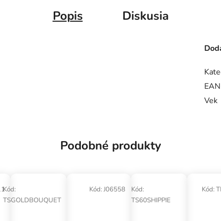
Jednotková cena:
Popis
Diskusia
Doda
Kate
EAN
Vek
Podobné produkty
11
Kód:
Kód:
J06558
Kód:
Kód:
T
TSGOLDBOUQUET
TS60SHIPPIE