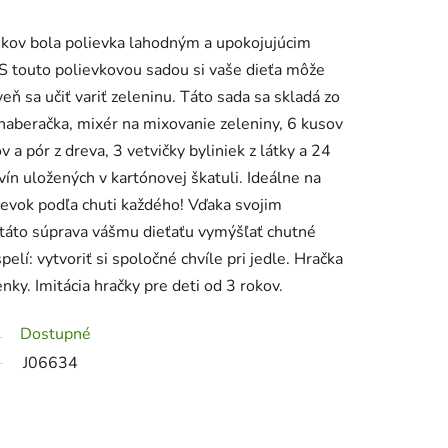
ekov bola polievka lahodným a upokojujúcim
 S touto polievkovou sadou si vaše dieťa môže
eň sa učiť variť zeleninu. Táto sada sa skladá zo
naberačka, mixér na mixovanie zeleniny, 6 kusov
 a pór z dreva, 3 vetvičky byliniek z látky a 24
ín uložených v kartónovej škatuli. Ideálne na
evok podľa chuti každého! Vďaka svojim
táto súprava vášmu dieťaťu vymýšľať chutné
spelí: vytvoriť si spoločné chvíle pri jedle. Hračka
ky. Imitácia hračky pre deti od 3 rokov.
Dostupné
J06634