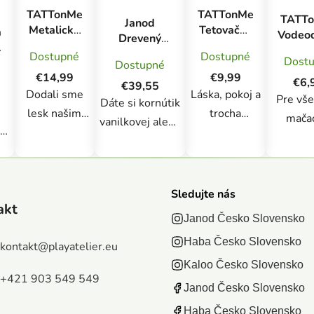
TATTonMe
TATTonMe
TATT
Janod
Metalické
Tetovačky
á
Vodeo
Drevený
tetovačky
Hippie
doča
stojan s
Dostupné
Dostupné
pre ženy
sada
Dost
Dostupné
tetov
magnetickou
Kytice
€14,99
€9,99
Mačky
€6,
zmrzlinou
€39,55
sada Gold
á
Dodali sme
Láska, pokoj a
Pre vše
Dáte si kornútik
lesk našim
trocha
mačac
vanilkovej alebo
ľa
obľúbeným
nostalgie, to
milovn
jahodovej
kvetinovým
je to, čo tvorí
sme prip
zmrzliny?
á
dočasným
tento tetovací
tento
Drevený stánok
tetovaniam.
set. Dizajn v
tetov
Sledujte nás
so zmrzlinou je
že
akt
Mix farieb a
štýle 60.
Vyjadrit
doslova sladká
Janod Česko Slovensko
a
metalického
rokov bude
náladu s
fantázia. Z
Haba Česko Slovensko
dekoru sa
vyhovovať
kontakt
@
playatelier.eu
huňa
praktických
bude hodiť k
vášmu
Kaloo Česko Slovensko
chlpá
dôvodov sú
+421 903 549 549
vašej letnej
vzhľadu
Vystrih
Janod Česko Slovensko
kopčeky
nálade.
hudobného
zmieša
zmrzliny,
Haba Česko Slovensko