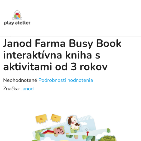
Prejsť
na
obsah
Domov
/
Produkty
/
Spoločenské a pohybové hry
/
Spoločenské hry pre
deti
/
Janod Farma Busy Book interaktívna kniha s aktivitami od 3
rokov
Janod Farma Busy Book
interaktívna kniha s
aktivitami od 3 rokov
Priemerné
Neohodnotené
Podrobnosti hodnotenia
hodnotenie
Značka:
Janod
produktu
je
0,0
z
5
hviezdičiek.