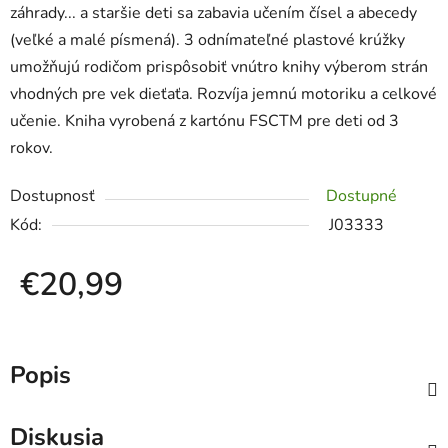
záhrady... a staršie deti sa zabavia učením čísel a abecedy
(veľké a malé písmená). 3 odnímateľné plastové krúžky
umožňujú rodičom prispôsobiť vnútro knihy výberom strán
vhodných pre vek dieťaťa. Rozvíja jemnú motoriku a celkové
učenie. Kniha vyrobená z kartónu FSCTM pre deti od 3
rokov.
Dostupnosť
Dostupné
Kód:
J03333
€20,99
Jednotková cena:
Popis
Diskusia