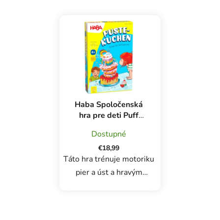
Haba Spoločenská
hra pre deti Puff
Pastries
Dostupné
€18,99
Táto hra trénuje motoriku
pier a úst a hravým
spôsobom tak podporuje
vývoj reči. Hráči sa naučia
cieľavedome nadýchnuť a