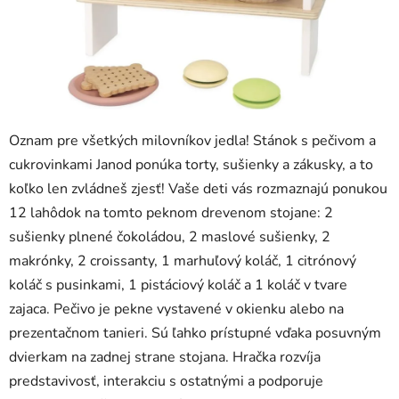
Oznam pre všetkých milovníkov jedla! Stánok s pečivom a
cukrovinkami Janod ponúka torty, sušienky a zákusky, a to
koľko len zvládneš zjesť! Vaše deti vás rozmaznajú ponukou
12 lahôdok na tomto peknom drevenom stojane: 2
sušienky plnené čokoládou, 2 maslové sušienky, 2
makrónky, 2 croissanty, 1 marhuľový koláč, 1 citrónový
koláč s pusinkami, 1 pistáciový koláč a 1 koláč v tvare
zajaca. Pečivo je pekne vystavené v okienku alebo na
prezentačnom tanieri. Sú ľahko prístupné vďaka posuvným
dvierkam na zadnej strane stojana. Hračka rozvíja
predstavivosť, interakciu s ostatnými a podporuje