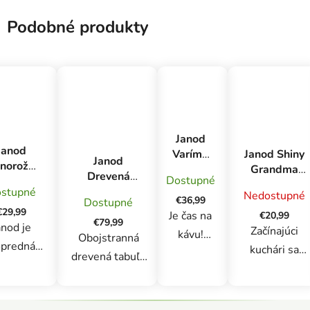
súčasne ovládať dĺžku a
Podobné produkty
silu svojho dychu.Hra
končí, keď...
Janod
Janod
Janod Shiny
Varíme
Janod
norožec
Grandma
a
Drevená
Dostupné
metický
Cookie
pečieme
magnetická
stupné
Nedostupné
frík pre
Workshop
Drevený
€36,99
Dostupné
tabuľa
ievčatá
€29,99
kávovar
Je čas na
€20,99
obojstranná
€79,99
anod je
pre deti
Začínajúci
kávu!
polohovateľná
Obojstranná
predná
kuchári sa
mentolová
Pozvite
drevená tabuľa
ancúzska
usilovne venuj
svojich
Janod je ideálnym
značka
kuchyni a
hostí na
nástrojom na
alitných
Z
sušienky sú
lahodnú