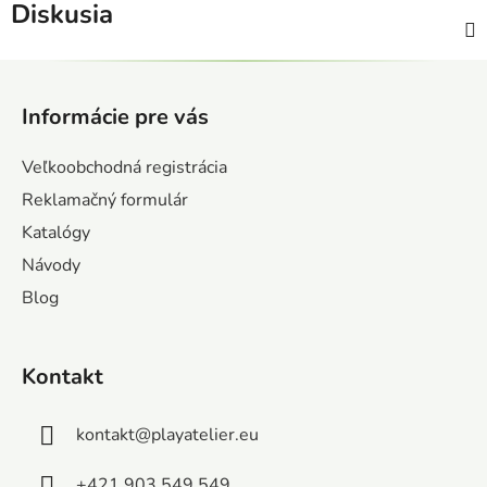
Diskusia
Z
á
Informácie pre vás
p
ä
Veľkoobchodná registrácia
t
Reklamačný formulár
i
Katalógy
e
Návody
Blog
Kontakt
kontakt
@
playatelier.eu
+421 903 549 549