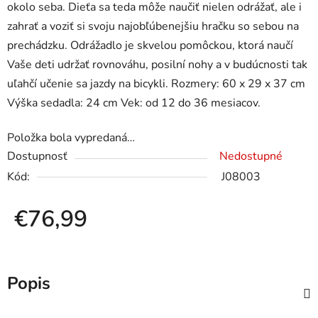
okolo seba. Dieťa sa teda môže naučiť nielen odrážať, ale i
zahrať a voziť si svoju najobľúbenejšiu hračku so sebou na
prechádzku. Odrážadlo je skvelou pomôckou, ktorá naučí
Vaše deti udržať rovnováhu, posilní nohy a v budúcnosti tak
uľahčí učenie sa jazdy na bicykli. Rozmery: 60 x 29 x 37 cm
Výška sedadla: 24 cm Vek: od 12 do 36 mesiacov.
Položka bola vypredaná…
Dostupnosť
Nedostupné
Kód:
J08003
€76,99
Jednotková cena:
Popis