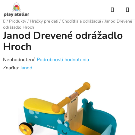
Prejsť
Hľadať
na
obsah
Domov
/
Produkty
/
Hračky pre deti
/
Chodítka a odrážadlá
/
Janod Drevené
odrážadlo Hroch
Janod Drevené odrážadlo
Hroch
Priemerné
Neohodnotené
Podrobnosti hodnotenia
hodnotenie
Značka:
Janod
produktu
je
0,0
z
5
hviezdičiek.