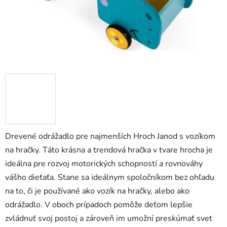
zá
obj
Poš
d
ozv
po
Drevené odrážadlo pre najmenších Hroch Janod s vozíkom
Pošlit
na hračky. Táto krásna a trendová hračka v tvare hrocha je
ideálna pre rozvoj motorických schopností a rovnováhy
vášho dieťaťa. Stane sa ideálnym spoločníkom bez ohľadu
na to, či je používané ako vozík na hračky, alebo ako
odrážadlo. V oboch prípadoch pomôže deťom lepšie
zvládnuť svoj postoj a zároveň im umožní preskúmať svet