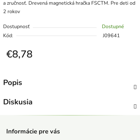
a zručnosť. Drevená magnetická hračka FSCTM. Pre deti od
2 rokov
Dostupnosť
Dostupné
Kód:
J09641
€8,78
Jednotková cena:
Popis
Diskusia
Z
á
Informácie pre vás
p