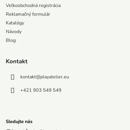
ä
Veľkoobchodná registrácia
t
Reklamačný formulár
i
Katalógy
e
Návody
Blog
Kontakt
kontakt
@
playatelier.eu
+421 903 549 549
Sledujte nás