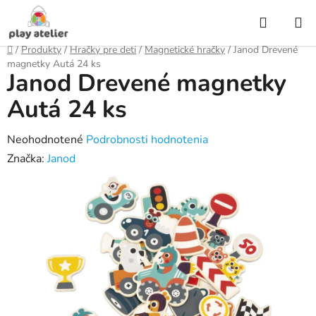
Prejsť
Hľadať
na
obsah
Domov
/
Produkty
/
Hračky pre deti
/
Magnetické hračky
/
Janod Drevené
magnetky Autá 24 ks
Janod Drevené magnetky
Autá 24 ks
Priemerné
Neohodnotené
Podrobnosti hodnotenia
hodnotenie
Značka:
Janod
produktu
je
0,0
z
5
hviezdičiek.