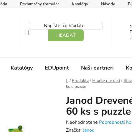
ácia
Reklamačný formulár
Katalógy
Návody
Bl
M
P
HĽADAŤ
s
Katalógy
EDUpoint
Naši partneri
Ko
Domov
/
Produkty
/
Hračky pre deti
/
Stav
ks s puzzle
Janod Dreven
60 ks s puzzle
Priemerné
Neohodnotené
Podrobnosti ho
hodnotenie
Značka:
Janod