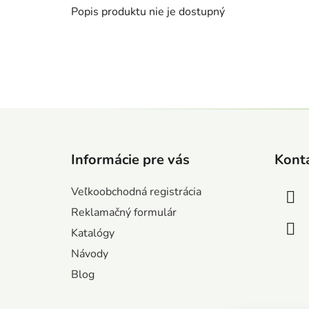
Popis produktu nie je dostupný
Z
á
Informácie pre vás
Kont
p
ä
Veľkoobchodná registrácia
t
Reklamačný formulár
i
Katalógy
e
Návody
Blog