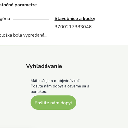
točné parametre
gória
Stavebnice a kocky
3700217383046
oložka bola vypredaná…
Vyhľadávanie
Máte záujem o objednávku?
Pošlite nám dopyt a ozveme sa s
ponukou.
Pošlite nám dopyt