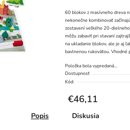
produktu
60 blokov z masívneho dreva na
je
nekonečne kombinovať začínajúci
0,0
zostavení veľkého 20-dielneho 
z
môžu zabaviť pri stavaní zajtra
5
na ukladanie blokov, ale je aj 
hviezdičiek.
bavlnenou rukoväťou. Vhodné pr
Položka bola vypredaná…
Dostupnosť
Kód:
€46,11
Jednotková cena:
Popis
Diskusia