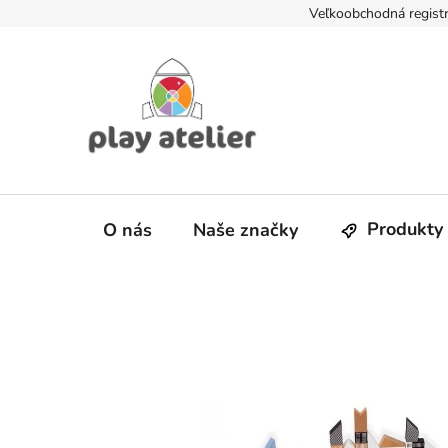
Prejsť
Veľkoobchodná registr
na
obsah
Produkty
O nás
Naše značky