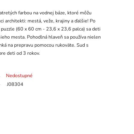
tretých farbou na vodnej báze, ktoré môžu
 architekti: mestá, veže, krajiny a ďalšie! Po
puzzle (60 x 60 cm - 23,6 x 23,6 palca) sa deti
jšieho mesta. Pohodlná hlaveň sa používa nielen
ľahká na prepravu pomocou rukoväte. Sud s
e deti od 3 rokov.
Nedostupné
J08304