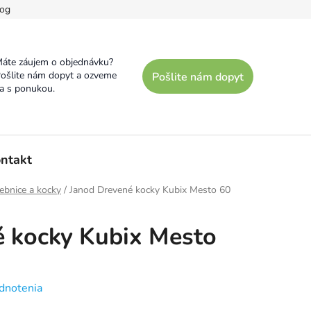
og
áte záujem o objednávku?
ošlite nám dopyt a ozveme
Pošlite nám dopyt
a s ponukou.
ntakt
ebnice a kocky
/
Janod Drevené kocky Kubix Mesto 60
é kocky Kubix Mesto
dnotenia