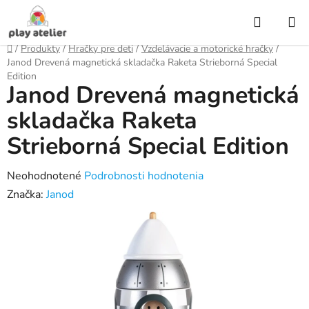
Prejsť
Hľadať
na
obsah
Domov
/
Produkty
/
Hračky pre deti
/
Vzdelávacie a motorické hračky
/
Janod Drevená magnetická skladačka Raketa Strieborná Special
Edition
Janod Drevená magnetická
skladačka Raketa
Strieborná Special Edition
Priemerné
Neohodnotené
Podrobnosti hodnotenia
hodnotenie
Značka:
Janod
produktu
je
0,0
z
5
hviezdičiek.