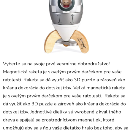
zá
obj
Poš
d
ozv
Vyberte sa na svoje prvé vesmírne dobrodružstvo!
po
Magnetická raketa je skvelým prvým darčekom pre vaše
ratolesti. Raketa sa dá využiť ako 3D puzzle a zároveň ako
Pošlit
krásna dekorácia do detskej izby. Veľká magnetická raketa
je skvelým prvým darčekom pre vaše ratolesti. Raketa sa
dá využiť ako 3D puzzle a zároveň ako krásna dekorácia do
detskej izby. Jednotlivé dieliky sú vyrobené z kvalitného
dreva a spájajú sa prostredníctvom magnetiek, ktoré
umožňujú aby sa s ňou vaše dieťatko hralo bez toho, aby sa