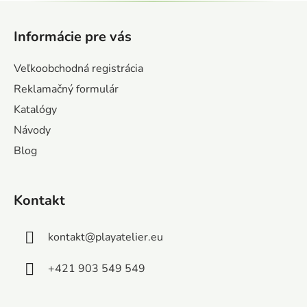
Z
á
Informácie pre vás
p
ä
Veľkoobchodná registrácia
t
Reklamačný formulár
i
Katalógy
e
Návody
Blog
Kontakt
kontakt
@
playatelier.eu
+421 903 549 549