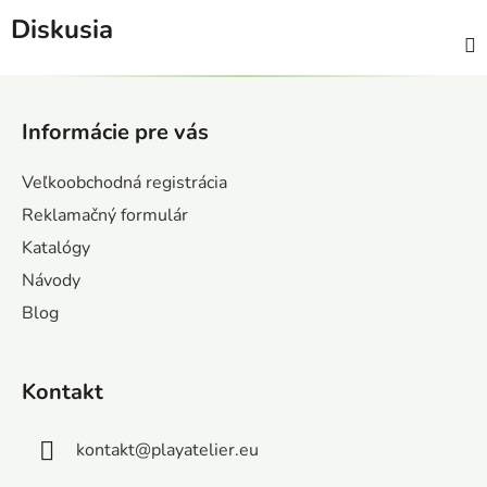
Diskusia
Z
á
Informácie pre vás
p
ä
Veľkoobchodná registrácia
t
Reklamačný formulár
i
Katalógy
e
Návody
Blog
Kontakt
kontakt
@
playatelier.eu