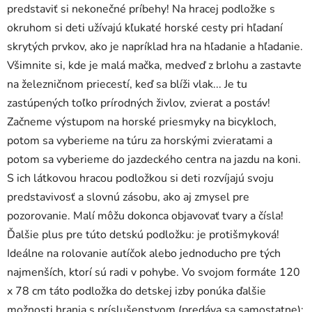
predstaviť si nekonečné príbehy! Na hracej podložke s
okruhom si deti užívajú kľukaté horské cesty pri hľadaní
skrytých prvkov, ako je napríklad hra na hľadanie a hľadanie.
Všimnite si, kde je malá mačka, medveď z brlohu a zastavte
na železničnom priecestí, keď sa blíži vlak... Je tu
zastúpených toľko prírodných živlov, zvierat a postáv!
Začneme výstupom na horské priesmyky na bicykloch,
potom sa vyberieme na túru za horskými zvieratami a
potom sa vyberieme do jazdeckého centra na jazdu na koni.
S ich látkovou hracou podložkou si deti rozvíjajú svoju
predstavivosť a slovnú zásobu, ako aj zmysel pre
pozorovanie. Malí môžu dokonca objavovať tvary a čísla!
Ďalšie plus pre túto detskú podložku: je protišmyková!
Ideálne na rolovanie autíčok alebo jednoducho pre tých
najmenších, ktorí sú radi v pohybe. Vo svojom formáte 120
x 78 cm táto podložka do detskej izby ponúka ďalšie
možnosti hrania s príslušenstvom (predáva sa samostatne):