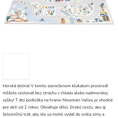
zá
obj
Poš
d
ozv
po
Pošlit
Horská dolina! V tomto zasneženom kľukatom prostredí
môžete cestovať bez strachu z chladu alebo nadmorskej
výšky! T áto podložka na hranie Mountain Valley je vhodná
pre deti od 2 rokov. Obsahuje dlhú, širokú cestu, ako aj
železničnú trať, aby ste sa mohli vydať do srdca zimy a