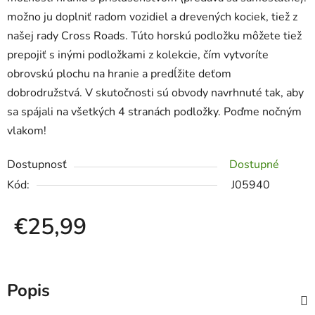
možno ju doplniť radom vozidiel a drevených kociek, tiež z
našej rady Cross Roads. Túto horskú podložku môžete tiež
prepojiť s inými podložkami z kolekcie, čím vytvoríte
obrovskú plochu na hranie a predĺžite deťom
dobrodružstvá. V skutočnosti sú obvody navrhnuté tak, aby
sa spájali na všetkých 4 stranách podložky. Poďme nočným
vlakom!
Dostupnosť
Dostupné
Kód:
J05940
€25,99
Jednotková cena:
Popis