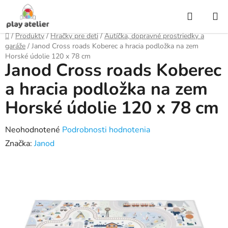
Prejsť
Hľadať
na
obsah
Domov
/
Produkty
/
Hračky pre deti
/
Autíčka, dopravné prostriedky a
garáže
/
Janod Cross roads Koberec a hracia podložka na zem
Horské údolie 120 x 78 cm
Janod Cross roads Koberec
a hracia podložka na zem
Horské údolie 120 x 78 cm
Priemerné
Neohodnotené
Podrobnosti hodnotenia
hodnotenie
Značka:
Janod
produktu
je
0,0
z
5
hviezdičiek.