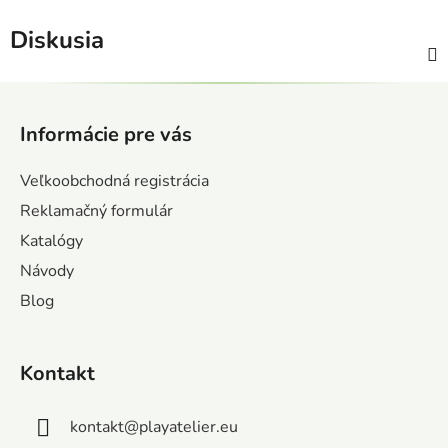
Diskusia
Z
á
Informácie pre vás
p
ä
Veľkoobchodná registrácia
t
Reklamačný formulár
i
Katalógy
e
Návody
Blog
Kontakt
kontakt
@
playatelier.eu