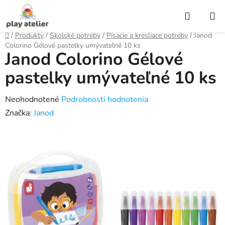
Prejsť
Hľadať
na
obsah
Domov
/
Produkty
/
Školské potreby
/
Písacie a kresliace potreby
/
Janod
Colorino Gélové pastelky umývateľné 10 ks
Janod Colorino Gélové
pastelky umývateľné 10 ks
Priemerné
Neohodnotené
Podrobnosti hodnotenia
hodnotenie
Značka:
Janod
produktu
je
0,0
z
5
hviezdičiek.