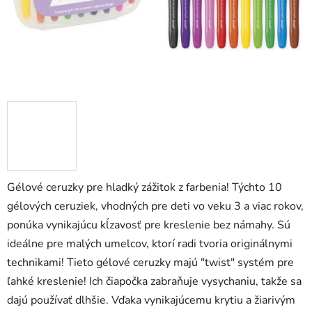
zá
obj
Poš
d
ozv
po
Gélové ceruzky pre hladký zážitok z farbenia! Týchto 10
Pošlit
gélových ceruziek, vhodných pre deti vo veku 3 a viac rokov,
ponúka vynikajúcu kĺzavosť pre kreslenie bez námahy. Sú
ideálne pre malých umelcov, ktorí radi tvoria originálnymi
technikami! Tieto gélové ceruzky majú "twist" systém pre
ľahké kreslenie! Ich čiapočka zabraňuje vysychaniu, takže sa
dajú používať dlhšie. Vďaka vynikajúcemu krytiu a žiarivým