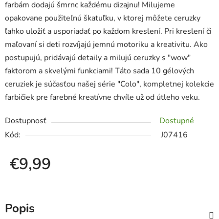
farbám dodajú šmrnc každému dizajnu! Milujeme
opakovane použiteľnú škatuľku, v ktorej môžete ceruzky
ľahko uložiť a usporiadať po každom kreslení. Pri kreslení či
maľovaní si deti rozvíjajú jemnú motoriku a kreativitu. Ako
postupujú, pridávajú detaily a milujú ceruzky s "wow"
faktorom a skvelými funkciami! Táto sada 10 gélových
ceruziek je súčasťou našej série "Colo", kompletnej kolekcie
farbičiek pre farebné kreatívne chvíle už od útleho veku.
Dostupnosť
Dostupné
Kód:
J07416
€9,99
Jednotková cena:
Popis