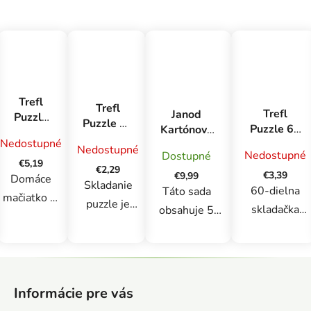
Trefl
Trefl
Trefl
Janod
Puzzle
Puzzle 20
Puzzle 60
Kartónové
160
miniMAXI
Nedostupné
- Byť
puzzle
Domáca
Nedostupné
Spidey a
Nedostupné
Dostupné
šteniatkom
rastúce s
mačka
€5,19
jeho
€2,29
dieťaťom
€3,39
€9,99
Domáce
úžasní
Skladanie
60-dielna
Farma
Táto sada
mačiatko je
priatelia,
puzzle je
skladačka
obsahuje 5
4 druhy
160-dielne
obľúbená
navrhnutá pre
puzzle s 2, 4,
puzzle ,
zábava.
mladých
6, 8 a 10
ktoré
Puzzle je hra
Z
fanúšikov
dielikmi.
poteší
obľúbená
á
zvierat.
Umožňuje
Informácie pre vás
mladých
p
naprieč
Skladačka
deťom ponoriť
milovníkov