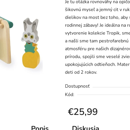
Je tu otázka rovnováhy na opič
je
šikovnú myseľ a jemný cit v ru
0,0
dielikov na most bez toho, aby 
z
rodinnej zábavy! Je ideálna na 
5
vytvorenie kolekcie Tropik, sme
hviezdičiek.
a našli sme tam pestrofarebnú 
atmosféru pre našich dizajnérov
prírodu, spojili sme veselé zvie
upokojujúcich odtieňoch. Mater
deti od 2 rokov.
Dostupnosť
Kód:
€25,99
Jednotková cena:
Popis
Diskusia