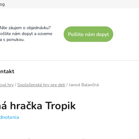
og
áte záujem o objednávku?
ošlite nám dopyt a ozveme
Pošlite nám dopyt
a s ponukou.
ntakt
ové hry
/
Spoločenské hry pre deti
/
Janod Balančná
á hračka Tropik
dnotenia