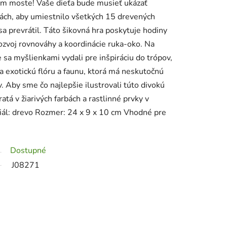
om moste! Vaše dieťa bude musieť ukázať
kách, aby umiestnilo všetkých 15 drevených
sa prevrátil. Táto šikovná hra poskytuje hodiny
rozvoj rovnováhy a koordinácie ruka-oko. Na
 sa myšlienkami vydali pre inšpiráciu do trópov,
a exotickú flóru a faunu, ktorá má neskutočnú
. Aby sme čo najlepšie ilustrovali túto divokú
ratá v žiarivých farbách a rastlinné prvky v
iál: drevo Rozmer: 24 x 9 x 10 cm Vhodné pre
Dostupné
J08271