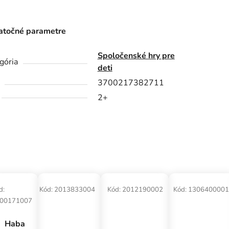
točné parametre
Spoločenské hry pre
gória
deti
3700217382711
2+
d:
Kód:
2013833004
Kód:
2012190002
Kód:
1306400001
00171007
Haba