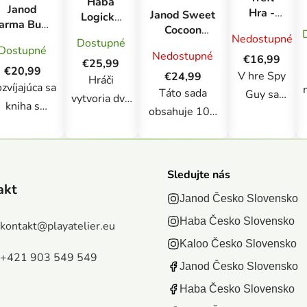
Haba
Janod
Hra -
Janod Sweet
Logická
arma Busy
Spy Guy
Cocoon
hra pre
Nedostupné
Book
Dostupné
- Rodina
Drevené
deti Fast
Dostupné
nteraktívna
Nedostupné
Treflíkov
€16,99
padajúce
factory
€25,99
kniha s
€20,99
domino
V hre Spy
€24,99
Hráči
aktivitami
zvíjajúca sa
skladačka
Táto sada
Guy sa
vytvoria dva
od 3 rokov
kniha s
obsahuje 100
hráte na
tímy a
tematikou
farebných
detektíva a
prevezmú
farmy,
drevených
snažíte sa
úlohu vysoko
dodávaná v
dielikov so
zistiť, kto
ambicióznych
Sledujte nás
atraktívnej
zábavnými
stojí za
akt
montážnych
darčekovej
Janod Česko Slovensko
prvkami ako sú
sériou
robotov,
krabičke.
kolíky, most,
Haba Česko Slovensko
zločinov
kontakt
@
playatelier.eu
ktorí presne
bsahuje 20
veterný mlyn a
proti
Kaloo Česko Slovensko
vedia, ako
strán
+421 903 549 549
zvonček, ktoré
občanom
urobiť každý
Janod Česko Slovensko
zábavných
premenia každú
mesta.
pohyb!
Haba Česko Slovensko
tivít so 158
dráhu na
Nájdite na
Pravidlá sú