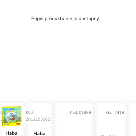
Popis produktu nie je dostupný
ód:
Kód:
Kód:
01989
Kód:
2418
1306567002
2012195002
Haba
Haba