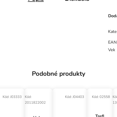
Doda
Kate
EAN
Vek
Podobné produkty
Kód:
J03333
Kód:
Kód:
J04403
Kód:
02558
Kó
2011822002
13
Trefl