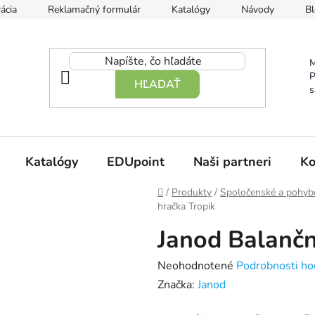
ácia
Reklamačný formulár
Katalógy
Návody
Bl
M
P
HĽADAŤ
s
Katalógy
EDUpoint
Naši partneri
Ko
Domov
/
Produkty
/
Spoločenské a pohyb
hračka Tropik
Janod Balančn
Priemerné
Neohodnotené
Podrobnosti ho
hodnotenie
Značka:
Janod
produktu