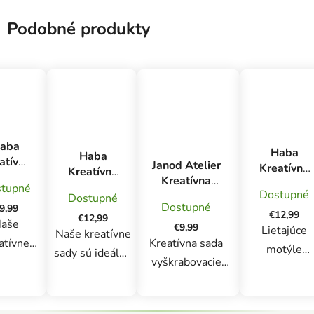
Podobné produkty
aba
Haba
Haba
atívna
Janod Atelier
Kreatívna
Kreatívna
ada
Kreatívna
sada
sada Prvé
tupné
enný
Dostupné
sada Mini
Dostupné
Skladanie
nalepovanie
Dostupné
rázok
9,99
Vyškrabovacie
Lietajúce
€12,99
zvieratká v
€12,99
esné
aše
obrázky Party
€9,99
motýle
Lietajúce
snehu
Naše kreatívne
úzlo
Masky 5+
atívne
Kreatívna sada
motýle
sady sú ideálne
avy pre
vyškrabovacie
- kreatívna
pre malých
i od 5
obrázky Party
sada pre
prieskumníkov
okov
Masky Janod
malých
vo veku od 3