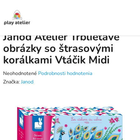
Prejsť
na
obsah
Domov
/
Produkty
/
Kreatívne sady
/
Janod Atelier Trblietavé obrázky so
štrasovými korálkami Vtáčik Midi
Janod Atelier Trblietavé
obrázky so štrasovými
korálkami Vtáčik Midi
Priemerné
Neohodnotené
Podrobnosti hodnotenia
hodnotenie
Značka:
Janod
produktu
je
0,0
z
5
hviezdičiek.