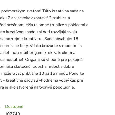
s podmorským svetom! Táto kreatívna sada na
u 7 a viac rokov zostaviť 2 truhlice a
Pod oceánom ležia tajomné truhlice s pokladmi a
to kreatívnou sadou si deti rozvíjajú svoju
 a samozrejme kreativitu. Sada obsahuje: 18
red narezané listy. Vďaka brožúrke s modelmi a
sa deti učia robiť origami krok za krokom a
ak samostatné! Origami sú vhodné pre pokojnú
prináša skutočnú radosť a hrdosť z dobre
 môže trvať približne 10 až 15 minút. Ponorte
, - kreatívne sady sú vhodné na voľný čas pre
a je ako stvorená na tvorivé popoludnie.
!
Dostupné
J07749