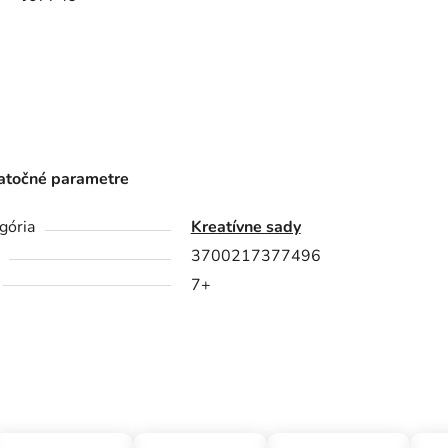
točné parametre
gória
Kreatívne sady
3700217377496
7+