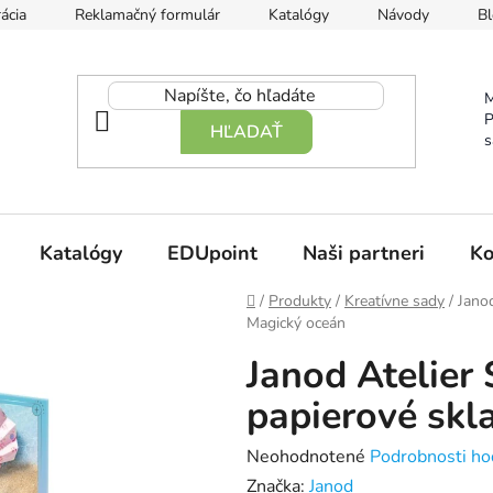
ácia
Reklamačný formulár
Katalógy
Návody
Bl
M
P
HĽADAŤ
s
Katalógy
EDUpoint
Naši partneri
Ko
Domov
/
Produkty
/
Kreatívne sady
/
Jano
Magický oceán
Janod Atelier
papierové skl
Priemerné
Neohodnotené
Podrobnosti ho
hodnotenie
Značka:
Janod