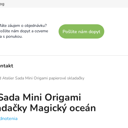
og
áte záujem o objednávku?
ošlite nám dopyt a ozveme
Pošlite nám dopyt
a s ponukou.
ntakt
d Atelier Sada Mini Origami papierové skladačky
 Sada Mini Origami
adačky Magický oceán
dnotenia