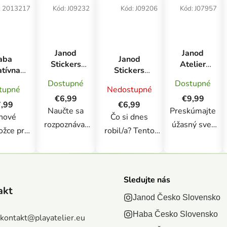
:
2013217
Kód:
J09232
Kód:
J09206
Kód:
J07957
Janod
Janod
aba
Janod
Stickers
Atelier
atívna
Stickers
Samolepky
Kreatívna
ada
Zošit s
Dostupné
Dostupné
Emócie
sada Mini
tupné
Nedostupné
ihovanie
predlohami a
100 ks od
Mozaika
€6,99
€9,99
hové
samolepkami
,99
€6,99
3 rokov
Jednorožec
Naučte sa
Preskúmajte
orožce
Môj deň 70
hové
Čo si dnes
balenie S
rozpoznávať
úžasný svet
ks
ožce pre
robil/a? Tento
svoje emócie!
jednorožcov a
 tvorcov
tvarovaný zošit
Táto drzá
poníkov! Táto
arovná
obsahuje 12
knižka s
sada obsahuje
vna sada,
strán s
nálepkami v
3 očíslované
Sledujte nás
 deťom
ilustráciami s
akt
tvare tigrieho
kartičky, na
Janod Česko Slovensko
ožní
tematikou
mláďaťa
ktoré musí
ihnúť 3
denného režimu
Haba Česko Slovensko
kontakt
@
playatelier.eu
obsahuje 100
dieťa
rávkové
(cestovanie do