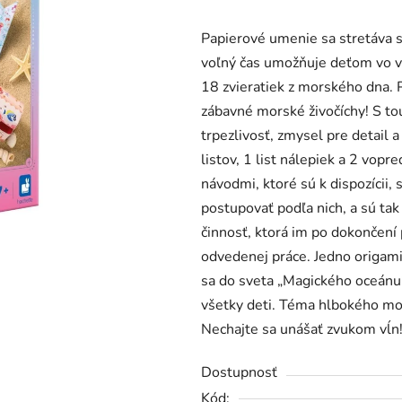
produktu
Papierové umenie sa stretáva 
je
voľný čas umožňuje deťom vo vek
0,0
18 zvieratiek z morského dna. 
z
zábavné morské živočíchy! S tou
5
trpezlivosť, zmysel pre detail
hviezdičiek.
listov, 1 list nálepiek a 2 vop
návodmi, ktoré sú k dispozícii, 
postupovať podľa nich, a sú t
činnosť, ktorá im po dokončení 
odvedenej práce. Jedno origami
sa do sveta „Magického oceánu“
všetky deti. Téma hlbokého mor
Nechajte sa unášať zvukom vĺn
Dostupnosť
Kód: