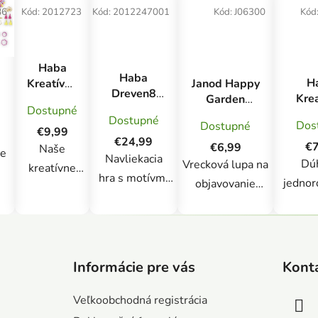
86
Kód:
2012723
Kód:
2012247001
Kód:
J06300
Kód
Haba
Haba
H
Kreatívna
Janod Happy
Dreven8
Kre
sada
Garden
prevliekacia
Dostupné
s
Plstená
Vrecková
Dostupné
hra Šperky
Dos
Dostupné
Vystr
girlanda
lupa
€9,99
s
€24,99
Dú
Anjel
€7
€6,99
Naše
te
predlohami
Navliekacia
jedn
Dú
Vrecková lupa na
o
kreatívne
hra s motívmi
jednor
objavovanie
súpravy pre
a
medveďa, lamy
malých
prírody! Táto
deti od 5
te
a detí je
je č
lupa s 3-
rokov
Z
kreatívna
kreatí
násobným
obsahujú
á
navliekacia
ktorá
zväčšením bude
všetko, čo
Informácie pre vás
Kont
p
p
hračka pre
um
sprevádzať
malí
ä
malých
vystr
začínajúcich
Veľkoobchodná registrácia
tvorcovia
u
t
módnych
rozp